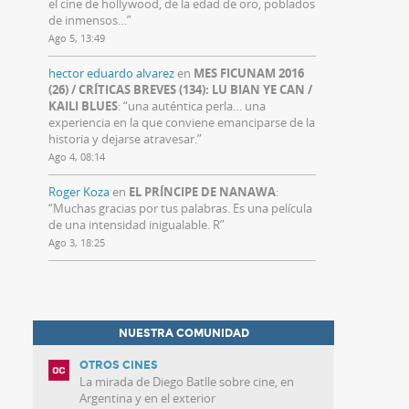
el cine de hollywood, de la edad de oro, poblados
de inmensos…
”
Ago 5, 13:49
hector eduardo alvarez
en
MES FICUNAM 2016
(26) / CRÍTICAS BREVES (134): LU BIAN YE CAN /
KAILI BLUES
: “
una auténtica perla… una
experiencia en la que conviene emanciparse de la
historia y dejarse atravesar.
”
Ago 4, 08:14
Roger Koza
en
EL PRÍNCIPE DE NANAWA
:
“
Muchas gracias por tus palabras. Es una película
de una intensidad inigualable. R
”
Ago 3, 18:25
NUESTRA COMUNIDAD
OTROS CINES
La mirada de Diego Batlle sobre cine, en
Argentina y en el exterior