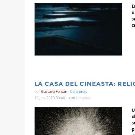
E
ú
s
c
LA CASA DEL CINEASTA: RELI
por
Gustavo Fontán
-
Columnas
10 Jun, 2023 09:40 |
comentarios
U
o
s
p