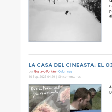
t
n
p
a
LA CASA DEL CINEASTA: EL O
por
Gustavo Fontán
-
Columnas
10 Sep, 2025 04:29 |
Sin comentarios
A
B