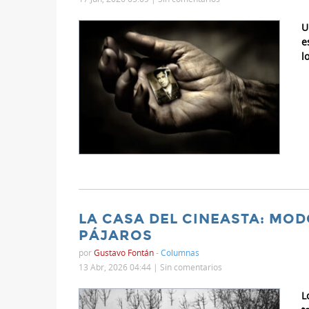
U
e
l
LA CASA DEL CINEASTA: MOD
PÁJAROS
por
Gustavo Fontán
-
Columnas
13 Abr, 2026 04:44 |
Sin comentarios
L