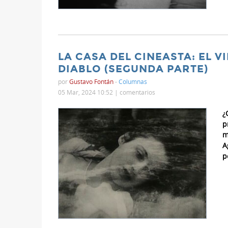
LA CASA DEL CINEASTA: EL VI
DIABLO (SEGUNDA PARTE)
por
Gustavo Fontán
-
Columnas
05 Mar, 2024 10:52 |
comentarios
¿
p
m
A
p