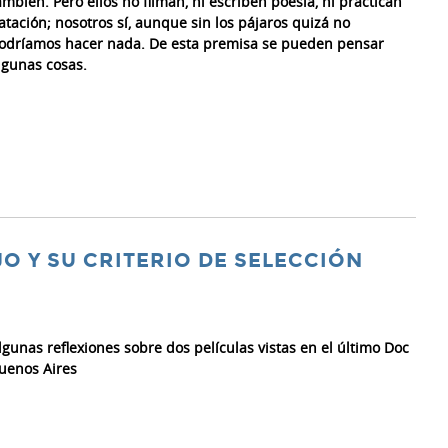
ambién. Pero ellos no filman, ni escriben poesía, ni practican
atación; nosotros sí, aunque sin los pájaros quizá no
odríamos hacer nada. De esta premisa se pueden pensar
lgunas cosas.
JO Y SU CRITERIO DE SELECCIÓN
lgunas reflexiones sobre dos películas vistas en el último Doc
uenos Aires