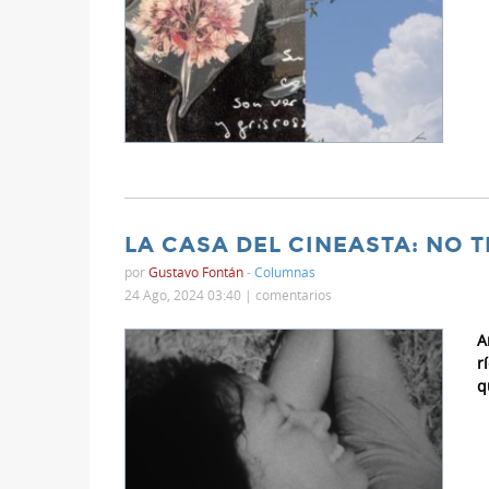
LA CASA DEL CINEASTA: NO T
por
Gustavo Fontán
-
Columnas
24 Ago, 2024 03:40 |
comentarios
A
r
q