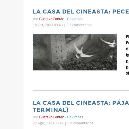
LA CASA DEL CINEASTA: PEC
por
Gustavo Fontán
-
Columnas
18 Oct, 2023 09:43 |
Sin comentarios
E
E
d
I
p
p
s
LA CASA DEL CINEASTA: PÁJ
TERMINAL)
por
Gustavo Fontán
-
Columnas
22 Ago, 2023 05:44 |
Sin comentarios