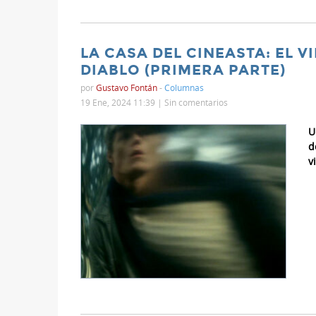
LA CASA DEL CINEASTA: EL VI
DIABLO (PRIMERA PARTE)
por
Gustavo Fontán
-
Columnas
19 Ene, 2024 11:39 |
Sin comentarios
U
d
v