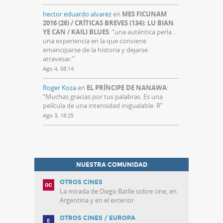
hector eduardo alvarez
en
MES FICUNAM
2016 (26) / CRÍTICAS BREVES (134): LU BIAN
YE CAN / KAILI BLUES
: “
una auténtica perla…
una experiencia en la que conviene
emanciparse de la historia y dejarse
atravesar.
”
Ago 4, 08:14
Roger Koza
en
EL PRÍNCIPE DE NANAWA
:
“
Muchas gracias por tus palabras. Es una
película de una intensidad inigualable. R
”
Ago 3, 18:25
NUESTRA COMUNIDAD
OTROS CINES
La mirada de Diego Batlle sobre cine, en
Argentina y en el exterior
OTROS CINES / EUROPA