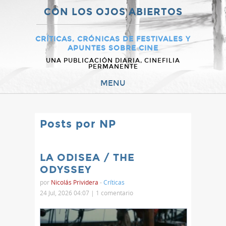
CON LOS OJOS ABIERTOS
CRÍTICAS, CRÓNICAS DE FESTIVALES Y
APUNTES SOBRE CINE
UNA PUBLICACIÓN DIARIA, CINEFILIA
PERMANENTE
MENU
Posts por NP
LA ODISEA / THE
ODYSSEY
por
Nicolás Prividera
-
Críticas
24 Jul, 2026 04:07 |
1 comentario