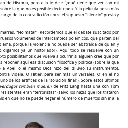
co de Historia, pero ella le dice “¿qué tiene que ver con mi
 sobre la que no es posible decir nada. Y la película no va más
cargo de la contradicción entre el supuesto “silencio” previo y
 de marras: “No matar”. Recordemos que el debate suscitado por
gruesos volúmenes de intercambios polémicos, que parten del
lema, porque la violencia no puede ser abstraída de quién y
o digamos ya un historiador). Aquí todo se resuelve con un
exto posibilitamos que vuelva a ocurrir si alguien cree que por
reponer aquí esa discusión filosófica y política (sobre la que
 a Abel, o el mismo Dios hizo del diluvio su instrumento),
ntra Videla. O Hitler, para ser más universales. O en el no
uno de los artífices de la “solución final”). Sobre estos últimos
 verdugos también mueren
de Fritz Lang hasta una con Tom
esistentes eran “terroristas” (salvo los nazis que los trataron
aís en que no se puede negar el número de muertos sin ir a la