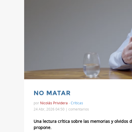
NO MATAR
por
Nicolás Prividera
-
Críticas
24 Abr, 2026 04:50 |
comentarios
Una lectura crítica sobre las memorias y olvidos 
propone.