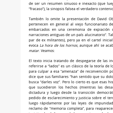
de ser un resumen sinuoso e inexacto (que lueg
“fracaso”), la sinopsis falsea el verdadero conten
También lo omite la presentación de David Oba
pertenecen en general al viejo funcionariato 
embarcados en una ceremonia de expiación q
narraciones antiguas de un país alucinatorio”. Tal
par de ex militantes), pero ya en el cartel inic
evoca
La
hora de los hornos
, aunque ahí se acab
matar
. Veamos:
El texto inicia tratando de despegarse de las i
referirse a “lados” es un clásico de la teoría d
para culpar a esa “amenaza” de reconvención por 
dice que sus familiares “han sentido que su dol
busca “darles voz”. Pero lo cierto es que esas 
que sucedieron los hechos (mientras las desa
dictadura y luego desde la transición democrát
pedido de esclarecimiento y justicia sobre el ter
luego rápidamente por las leyes de impunidad
reclamo de “memoria completa”, para reaparecer