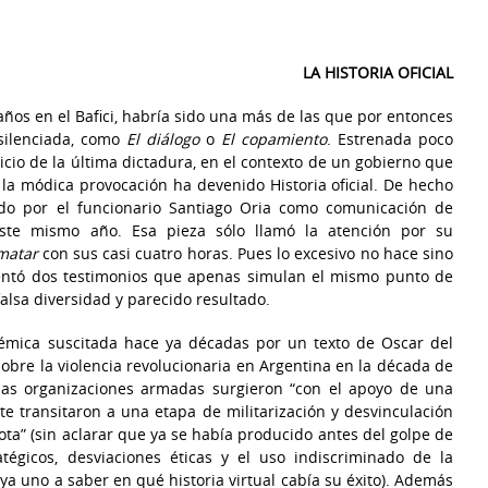
LA HISTORIA OFICIAL
años en el Bafici, habría sido una más de las que por entonces
silenciada, como
El diálogo
o
El copamiento
. Estrenada poco
cio de la última dictadura, en el contexto de un gobierno que
, la módica provocación ha devenido Historia oficial. De hecho
zado por el funcionario Santiago Oria como comunicación de
este mismo año. Esa pieza sólo llamó la atención por su
matar
con sus casi cuatro horas. Pues lo excesivo no hace sino
sentó dos testimonios que apenas simulan el mismo punto de
falsa diversidad y parecido resultado.
lémica suscitada hace ya décadas por un texto de Oscar del
sobre la violencia revolucionaria en Argentina en la década de
 las organizaciones armadas surgieron “con el apoyo de una
nte transitaron a una etapa de militarización y desvinculación
rota” (sin aclarar que ya se había producido antes del golpe de
atégicos, desviaciones éticas y el uso indiscriminado de la
aya uno a saber en qué historia virtual cabía su éxito). Además