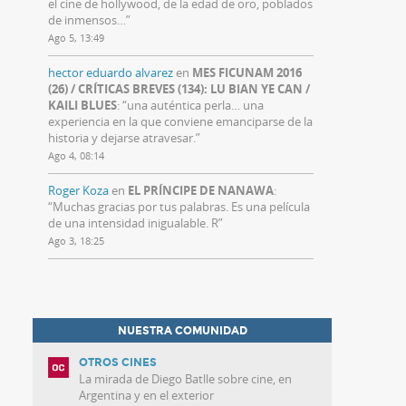
el cine de hollywood, de la edad de oro, poblados
de inmensos…
”
Ago 5, 13:49
hector eduardo alvarez
en
MES FICUNAM 2016
(26) / CRÍTICAS BREVES (134): LU BIAN YE CAN /
KAILI BLUES
: “
una auténtica perla… una
experiencia en la que conviene emanciparse de la
historia y dejarse atravesar.
”
Ago 4, 08:14
Roger Koza
en
EL PRÍNCIPE DE NANAWA
:
“
Muchas gracias por tus palabras. Es una película
de una intensidad inigualable. R
”
Ago 3, 18:25
NUESTRA COMUNIDAD
OTROS CINES
La mirada de Diego Batlle sobre cine, en
Argentina y en el exterior