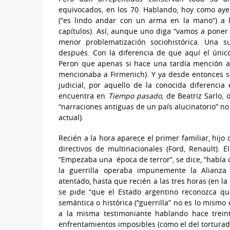
equivocados, en los 70. Hablando, hoy como aye
(“es lindo andar con un arma en la mano”) a 
capítulos). Así, aunque uno diga “vamos a poner l
menor problematización sociohistórica. Una 
después. Con la diferencia de que aquí el único
Peron que apenas si hace una tardía mención a L
mencionaba a Firmenich). Y ya desde entonces se
judicial, por aquello de la conocida diferenci
encuentra en
Tiempo
pasado
, de Beatriz Sarlo, 
“narraciones antiguas de un país alucinatorio” no 
actual).
Recién a la hora aparece el primer familiar, hijo
directivos de multinacionales (Ford, Renault).
“Empezaba una época de terror”, se dice, “había 
la guerrilla operaba impunemente la Alianza
atentado, hasta que recién a las tres horas (en la 
se pide “que el Estado argentino reconozca q
semántica o histórica (“guerrilla” no es lo mism
a la misma testimoniante hablando hace trei
enfrentamientos imposibles (como el del torturado 