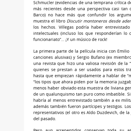
Schmucler (evidencias de una temprana crítica de l
más recientes desde una perspectiva casi tan 
Barco) no hace más que confundir los argument
muestra el libro
Discutir montoneros desde aden
los hechos. Villegas podría haber entrevistad
intelectuales (incluso los que responderían lo
funcionariato”… ¡Y un músico de rock!
La primera parte de la película inicia con Emili
canciones alusivas) y Sergio Bufano (ex miemb
una revista que hizo una valiosa revisión de la
quienes se prestan a ser usados para estos tr
hasta que empiezan rápidamente a hablar de “m
“los tipos que ahora piden por la memoria juzgaba
menos haber obviado esta muestra de liviana gene
de un qualunquismo tan puro como imbatible. Si 
habría al menos entrevistado también a ex milit
además también fueron partícipes y testigos. Los
representativos (el otro es Aldo Duzdevich, de la
del pasado.
Pero aun arrepentidos conservan toda su arr