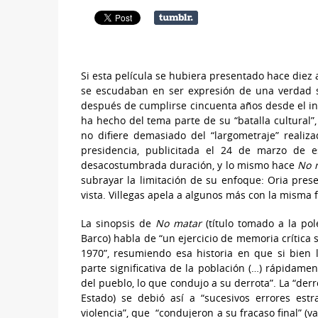
Si esta película se hubiera presentado hace diez 
se escudaban en ser expresión de una verdad 
después de cumplirse cincuenta años desde el ini
ha hecho del tema parte de su “batalla cultural”
no difiere demasiado del “largometraje” reali
presidencia, publicitada el 24 de marzo de 
desacostumbrada duración, y lo mismo hace
No 
subrayar la limitación de su enfoque: Oria pre
vista. Villegas apela a algunos más con la misma 
La sinopsis de
No matar
(título tomado a la po
Barco) habla de “un ejercicio de memoria crítica 
1970”, resumiendo esa historia en que si bien
parte significativa de la población (…) rápidame
del pueblo, lo que condujo a su derrota”. La “der
Estado) se debió así a “sucesivos errores estr
violencia”, que “condujeron a su fracaso final” (v