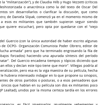
a “militarización”), y de Claudia Hilb y Hugo Vezzetti (críticos
deshistorizada o anacrónica como la del texto de Oscar Del
os sin desarrollarlos o clarificar la discusión, que como
tro
, de Daniela Slipak, comenzó ya en el momento mismo de
o a esos ex militantes que también supieron seguir siendo
 que quiere escuchar), pero opta por quedarse con el “viejo
o del Guercio (con la única autoridad de haber escrito algunas
ro de OCPO- Organización Comunista Poder Obrero, editor de
 “lucha armada” pero que ha terminado engrosando la fila de
abajos forzados) haciendo una apurada síntesis del período
atar”. Del Guercio encadena tiempos y tópicos diciendo que
n ellos y decían este tipo tiene que morir”. Villegas podría al
ralización, pero esa es la viga maestra de su película, hecha
le hubiera interesado indagar en lo que propone su sinopsis,
antes de otros partidos o posturas, o a esos pensadores que
 únicos que hablan en su película son dos ex militantes poco
 JP Lealtad), unidos por la misma certeza tardía en los errores
ogancia: es fácil imaginarlos, igualmente vehementes y