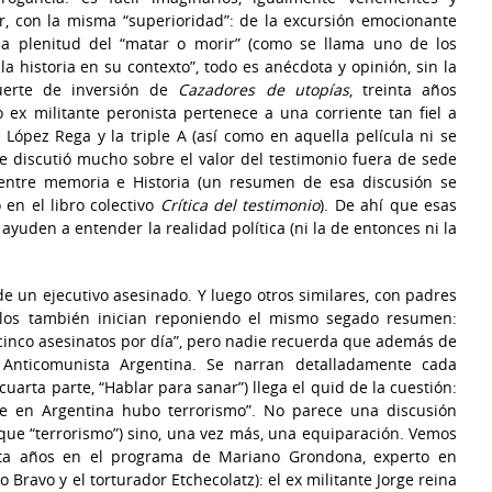
r, con la misma “superioridad”: de la excursión emocionante
la plenitud del “matar o morir” (como se llama uno de los
a historia en su contexto”, todo es anécdota y opinión, sin la
suerte de inversión de
Cazadores de utopías
, treinta años
 ex militante peronista pertenece a una corriente tan fiel a
ópez Rega y la triple A (así como en aquella película ni se
 discutió mucho sobre el valor del testimonio fuera de sede
a entre memoria e Historia (un resumen de esa discusión se
o en el libro colectivo
Crítica del testimonio
). De ahí que esas
ayuden a entender la realidad política (ni la de entonces ni la
 de un ejecutivo asesinado. Y luego otros similares, con padres
 Ellos también inician reponiendo el mismo segado resumen:
cinco asesinatos por día”, pero nadie recuerda que además de
 Anticomunista Argentina. Se narran detalladamente cada
cuarta parte, “Hablar para sanar”) llega el quid de la cuestión:
ue en Argentina hubo terrorismo”. No parece una discusión
o que “terrorismo”) sino, una vez más, una equiparación. Vemos
nta años en el programa de Mariano Grondona, experto en
Bravo y el torturador Etchecolatz): el ex militante Jorge reina