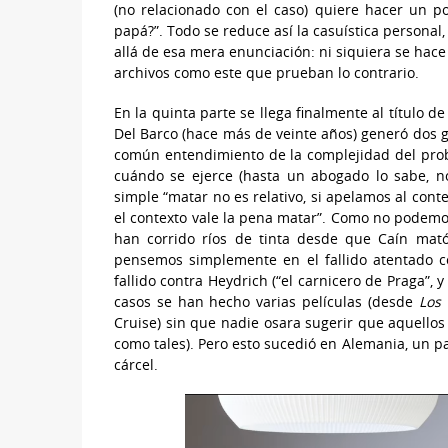
(no relacionado con el caso) quiere hacer un po
papá?”. Todo se reduce así la casuística personal,
allá de esa mera enunciación: ni siquiera se hace 
archivos como este que prueban lo contrario.
En la quinta parte se llega finalmente al título
Del Barco (hace más de veinte años) generó dos 
común entendimiento de la complejidad del prob
cuándo se ejerce (hasta un abogado lo sabe, n
simple “matar no es relativo, si apelamos al cont
el contexto vale la pena matar”. Como no podemos 
han corrido ríos de tinta desde que Caín mató
pensemos simplemente en el fallido atentado co
fallido contra Heydrich (“el carnicero de Praga”, y 
casos se han hecho varias películas (desde
Los
Cruise) sin que nadie osara sugerir que aquellos r
como tales). Pero esto sucedió en Alemania, un p
cárcel.