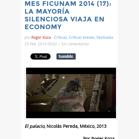
MES FICUNAM 2014 (17):
LA MAYORÍA
SILENCIOSA VIAJA EN
ECONOMY
por
Roger Koza
-
Críticas
,
Críticas breves
,
Festivales
25 Feb, 2014 09:02 |
Sin comentarios
El palacio
, Nicolás Pereda, México, 2013
Por Roger Koza