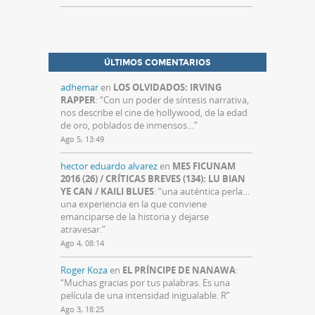
ÚLTIMOS COMENTARIOS
adhemar
en
LOS OLVIDADOS: IRVING
RAPPER
: “
Con un poder de síntesis narrativa,
nos describe el cine de hollywood, de la edad
de oro, poblados de inmensos…
”
Ago 5, 13:49
hector eduardo alvarez
en
MES FICUNAM
2016 (26) / CRÍTICAS BREVES (134): LU BIAN
YE CAN / KAILI BLUES
: “
una auténtica perla…
una experiencia en la que conviene
emanciparse de la historia y dejarse
atravesar.
”
Ago 4, 08:14
Roger Koza
en
EL PRÍNCIPE DE NANAWA
:
“
Muchas gracias por tus palabras. Es una
película de una intensidad inigualable. R
”
Ago 3, 18:25