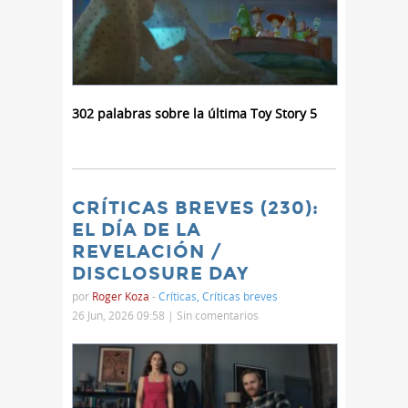
302 palabras sobre la última Toy Story 5
CRÍTICAS BREVES (230):
EL DÍA DE LA
REVELACIÓN /
DISCLOSURE DAY
por
Roger Koza
-
Críticas
,
Críticas breves
26 Jun, 2026 09:58 |
Sin comentarios