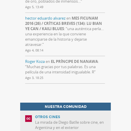
de oro, poblados de inmensos…
”
Ago 5, 13:49
hector eduardo alvarez
en
MES FICUNAM
2016 (26) / CRÍTICAS BREVES (134): LU BIAN
YE CAN / KAILI BLUES
: “
una auténtica perla…
una experiencia en la que conviene
emanciparse de la historia y dejarse
atravesar.
”
Ago 4, 08:14
Roger Koza
en
EL PRÍNCIPE DE NANAWA
:
“
Muchas gracias por tus palabras. Es una
película de una intensidad inigualable. R
”
Ago 3, 18:25
NUESTRA COMUNIDAD
OTROS CINES
La mirada de Diego Batlle sobre cine, en
Argentina y en el exterior