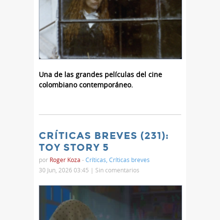
Una de las grandes películas del cine
colombiano contemporáneo.
CRÍTICAS BREVES (231):
TOY STORY 5
por
Roger Koza
-
Críticas
,
Críticas breves
30 Jun, 2026 03:45 |
Sin comentarios