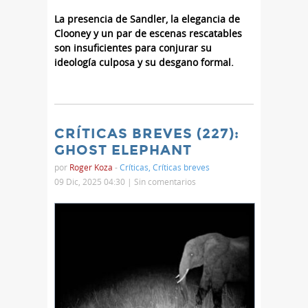
La presencia de Sandler, la elegancia de
Clooney y un par de escenas rescatables
son insuficientes para conjurar su
ideología culposa y su desgano formal.
CRÍTICAS BREVES (227):
GHOST ELEPHANT
por
Roger Koza
-
Críticas
,
Críticas breves
09 Dic, 2025 04:30 |
Sin comentarios