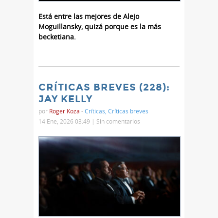
Está entre las mejores de Alejo
Moguillansky, quizá porque es la más
becketiana.
CRÍTICAS BREVES (228):
JAY KELLY
por
Roger Koza
-
Críticas
,
Críticas breves
14 Ene, 2026 03:49 |
Sin comentarios