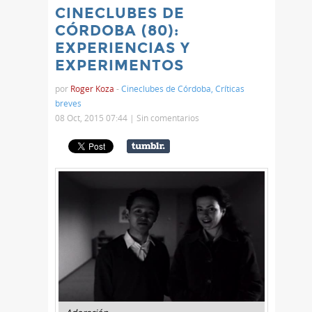
CINECLUBES DE
CÓRDOBA (80):
EXPERIENCIAS Y
EXPERIMENTOS
por
Roger Koza
-
Cineclubes de Córdoba
,
Críticas
breves
08 Oct, 2015 07:44 |
Sin comentarios