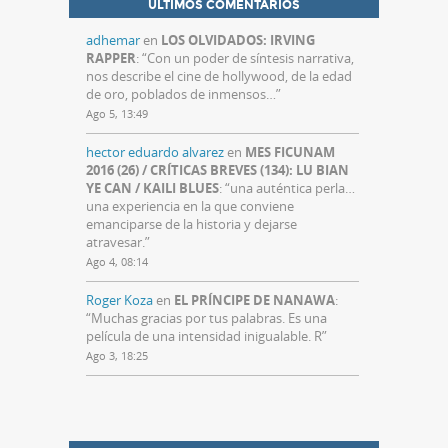
ÚLTIMOS COMENTARIOS
adhemar
en
LOS OLVIDADOS: IRVING
RAPPER
: “
Con un poder de síntesis narrativa,
nos describe el cine de hollywood, de la edad
de oro, poblados de inmensos…
”
Ago 5, 13:49
hector eduardo alvarez
en
MES FICUNAM
2016 (26) / CRÍTICAS BREVES (134): LU BIAN
YE CAN / KAILI BLUES
: “
una auténtica perla…
una experiencia en la que conviene
emanciparse de la historia y dejarse
atravesar.
”
Ago 4, 08:14
Roger Koza
en
EL PRÍNCIPE DE NANAWA
:
“
Muchas gracias por tus palabras. Es una
película de una intensidad inigualable. R
”
Ago 3, 18:25