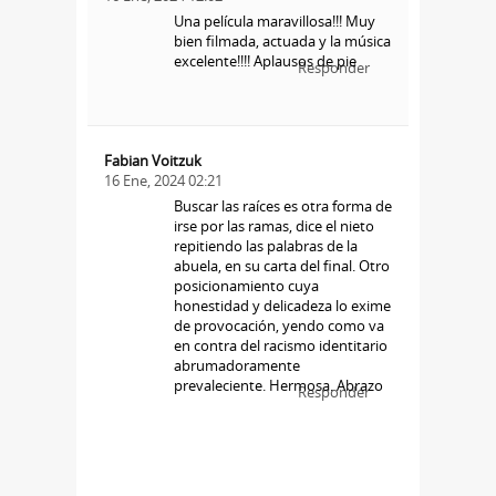
Una película maravillosa!!! Muy
bien filmada, actuada y la música
excelente!!!! Aplausos de pie
Responder
Fabian Voitzuk
16 Ene, 2024 02:21
Buscar las raíces es otra forma de
irse por las ramas, dice el nieto
repitiendo las palabras de la
abuela, en su carta del final. Otro
posicionamiento cuya
honestidad y delicadeza lo exime
de provocación, yendo como va
en contra del racismo identitario
abrumadoramente
prevaleciente. Hermosa. Abrazo
Responder