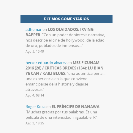
ÚLTIMOS COMENTARIOS
adhemar
en
LOS OLVIDADOS: IRVING
RAPPER
: “
Con un poder de síntesis narrativa,
nos describe el cine de hollywood, de la edad
de oro, poblados de inmensos…
”
Ago 5, 13:49
hector eduardo alvarez
en
MES FICUNAM
2016 (26) / CRÍTICAS BREVES (134): LU BIAN
YE CAN / KAILI BLUES
: “
una auténtica perla…
una experiencia en la que conviene
emanciparse de la historia y dejarse
atravesar.
”
Ago 4, 08:14
Roger Koza
en
EL PRÍNCIPE DE NANAWA
:
“
Muchas gracias por tus palabras. Es una
película de una intensidad inigualable. R
”
Ago 3, 18:25