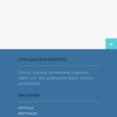
CON LOS OJOS ABIERTOS
Críticas, crónicas de festivales y apuntes
sobre cine. Una publicación diaria, cinefilia
permanente.
SECCIONES
CRÍTICAS
FESTIVALES