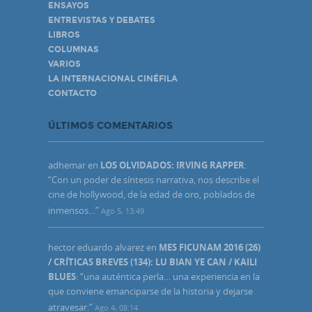
ENSAYOS
ENTREVISTAS Y DEBATES
LIBROS
COLUMNAS
VARIOS
LA INTERNACIONAL CINÉFILA
CONTACTO
ÚLTIMOS COMENTARIOS
adhemar
en
LOS OLVIDADOS: IRVING RAPPER
:
“
Con un poder de síntesis narrativa, nos describe el
cine de hollywood, de la edad de oro, poblados de
inmensos…
”
Ago 5, 13:49
hector eduardo alvarez
en
MES FICUNAM 2016 (26)
/ CRÍTICAS BREVES (134): LU BIAN YE CAN / KAILI
BLUES
: “
una auténtica perla… una experiencia en la
que conviene emanciparse de la historia y dejarse
atravesar.
”
Ago 4, 08:14