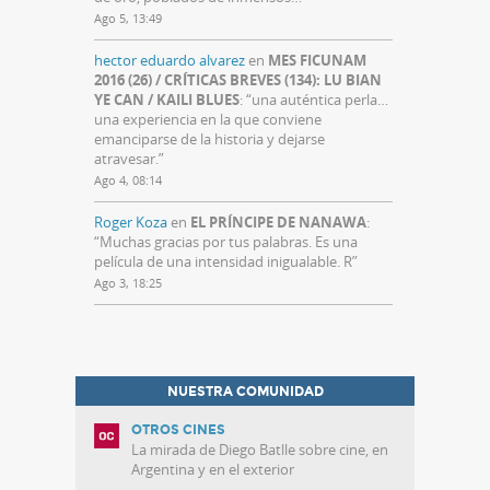
Ago 5, 13:49
hector eduardo alvarez
en
MES FICUNAM
2016 (26) / CRÍTICAS BREVES (134): LU BIAN
YE CAN / KAILI BLUES
: “
una auténtica perla…
una experiencia en la que conviene
emanciparse de la historia y dejarse
atravesar.
”
Ago 4, 08:14
Roger Koza
en
EL PRÍNCIPE DE NANAWA
:
“
Muchas gracias por tus palabras. Es una
película de una intensidad inigualable. R
”
Ago 3, 18:25
NUESTRA COMUNIDAD
OTROS CINES
La mirada de Diego Batlle sobre cine, en
Argentina y en el exterior