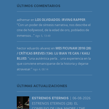
ÚLTIMOS COMENTARIOS
adhemar
en
LOS OLVIDADOS: IRVING RAPPER
:
“
Con un poder de síntesis narrativa, nos describe el
cine de hollywood, de la edad de oro, poblados de
inmensos…
”
Ago 5, 13:49
hector eduardo alvarez
en
MES FICUNAM 2016 (26)
/ CRÍTICAS BREVES (134): LU BIAN YE CAN / KAILI
BLUES
: “
una auténtica perla… una experiencia en la
que conviene emanciparse de la historia y dejarse
atravesar.
”
Ago 4, 08:14
ÚLTIMAS ACTUALIZACIONES
| 06-08-2026
ESTRENOS ETERNOS
ESTRENOS ETERNOS (28): EL
COMPLEJO DE UNA MADRE / THE