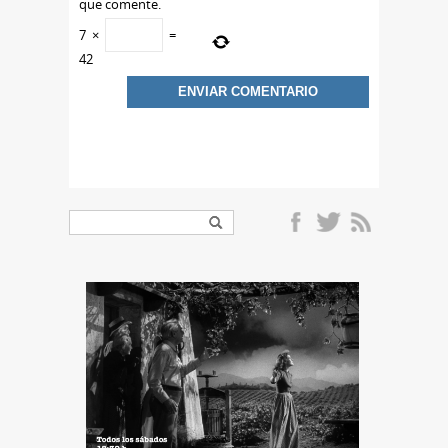
que comente.
7
×
=
42