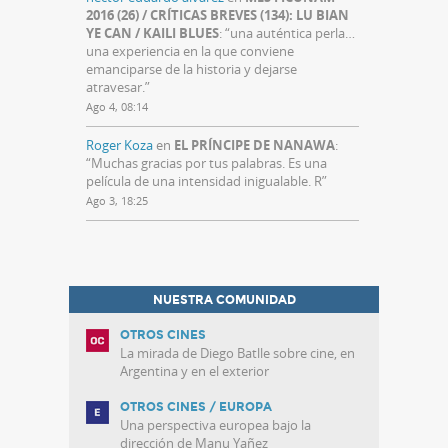
2016 (26) / CRÍTICAS BREVES (134): LU BIAN
YE CAN / KAILI BLUES
: “
una auténtica perla…
una experiencia en la que conviene
emanciparse de la historia y dejarse
atravesar.
”
Ago 4, 08:14
Roger Koza
en
EL PRÍNCIPE DE NANAWA
:
“
Muchas gracias por tus palabras. Es una
película de una intensidad inigualable. R
”
Ago 3, 18:25
NUESTRA COMUNIDAD
OTROS CINES
La mirada de Diego Batlle sobre cine, en
Argentina y en el exterior
OTROS CINES / EUROPA
Una perspectiva europea bajo la
dirección de Manu Yañez