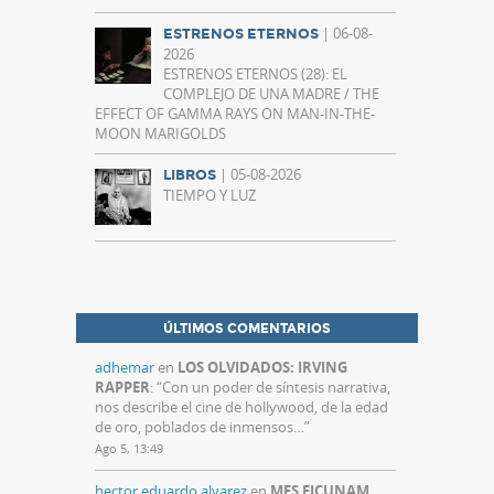
| 06-08-
ESTRENOS ETERNOS
2026
ESTRENOS ETERNOS (28): EL
COMPLEJO DE UNA MADRE / THE
EFFECT OF GAMMA RAYS ON MAN-IN-THE-
MOON MARIGOLDS
| 05-08-2026
LIBROS
TIEMPO Y LUZ
ÚLTIMOS COMENTARIOS
adhemar
en
LOS OLVIDADOS: IRVING
RAPPER
: “
Con un poder de síntesis narrativa,
nos describe el cine de hollywood, de la edad
de oro, poblados de inmensos…
”
Ago 5, 13:49
hector eduardo alvarez
en
MES FICUNAM