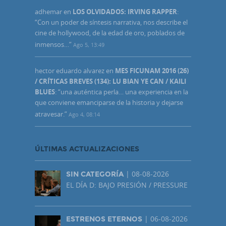
adhemar
en
LOS OLVIDADOS: IRVING RAPPER
:
“
Con un poder de síntesis narrativa, nos describe el
cine de hollywood, de la edad de oro, poblados de
inmensos…
”
Ago 5, 13:49
hector eduardo alvarez
en
MES FICUNAM 2016 (26)
/ CRÍTICAS BREVES (134): LU BIAN YE CAN / KAILI
BLUES
: “
una auténtica perla… una experiencia en la
que conviene emanciparse de la historia y dejarse
atravesar.
”
Ago 4, 08:14
ÚLTIMAS ACTUALIZACIONES
| 08-08-2026
SIN CATEGORÍA
EL DÍA D: BAJO PRESIÓN / PRESSURE
| 06-08-2026
ESTRENOS ETERNOS