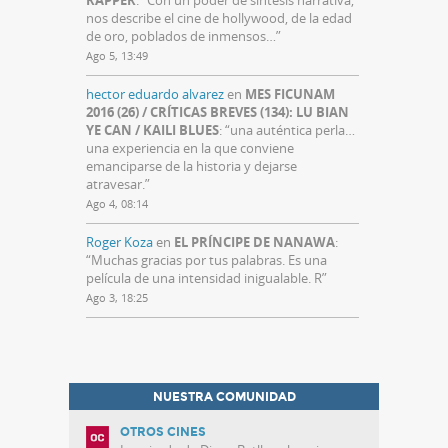
nos describe el cine de hollywood, de la edad
de oro, poblados de inmensos…
”
Ago 5, 13:49
hector eduardo alvarez
en
MES FICUNAM
2016 (26) / CRÍTICAS BREVES (134): LU BIAN
YE CAN / KAILI BLUES
: “
una auténtica perla…
una experiencia en la que conviene
emanciparse de la historia y dejarse
atravesar.
”
Ago 4, 08:14
Roger Koza
en
EL PRÍNCIPE DE NANAWA
:
“
Muchas gracias por tus palabras. Es una
película de una intensidad inigualable. R
”
Ago 3, 18:25
NUESTRA COMUNIDAD
OTROS CINES