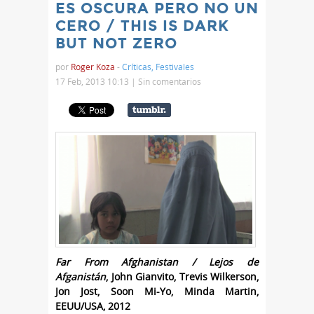
ES OSCURA PERO NO UN
CERO / THIS IS DARK
BUT NOT ZERO
por
Roger Koza
-
Críticas
,
Festivales
17 Feb, 2013 10:13 |
Sin comentarios
Far From Afghanistan / Lejos de
Afganistán
, John Gianvito, Trevis Wilkerson,
Jon Jost, Soon Mi-Yo, Minda Martin,
EEUU/USA, 2012