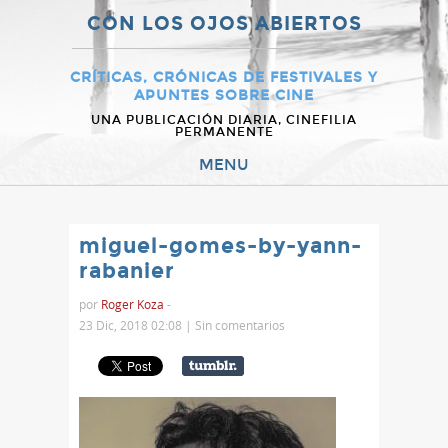
CON LOS OJOS ABIERTOS
CRÍTICAS, CRÓNICAS DE FESTIVALES Y
APUNTES SOBRE CINE
UNA PUBLICACIÓN DIARIA, CINEFILIA
PERMANENTE
MENU
miguel-gomes-by-yann-
rabanier
por
Roger Koza
-
23 Dic, 2018 02:08 |
Sin comentarios