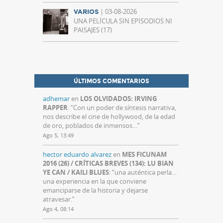
| 03-08-2026
VARIOS
UNA PELÍCULA SIN EPISODIOS NI
PAISAJES (17)
ÚLTIMOS COMENTARIOS
adhemar
en
LOS OLVIDADOS: IRVING
RAPPER
: “
Con un poder de síntesis narrativa,
nos describe el cine de hollywood, de la edad
de oro, poblados de inmensos…
”
Ago 5, 13:49
hector eduardo alvarez
en
MES FICUNAM
2016 (26) / CRÍTICAS BREVES (134): LU BIAN
YE CAN / KAILI BLUES
: “
una auténtica perla…
una experiencia en la que conviene
emanciparse de la historia y dejarse
atravesar.
”
Ago 4, 08:14