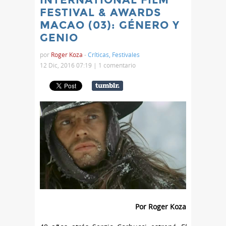
FESTIVAL & AWARDS
MACAO (03): GÉNERO Y
GENIO
por
Roger Koza
-
Críticas
,
Festivales
12 Dic, 2016 07:19 |
1 comentario
Por Roger Koza