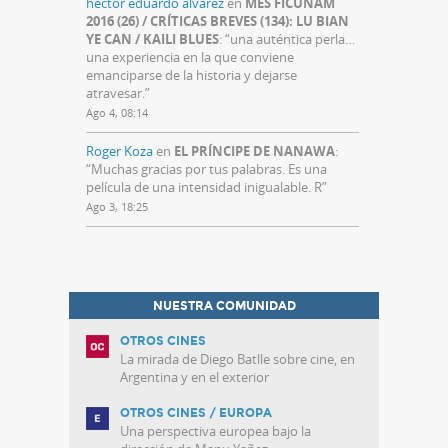
hector eduardo alvarez
en
MES FICUNAM
2016 (26) / CRÍTICAS BREVES (134): LU BIAN
YE CAN / KAILI BLUES
: “
una auténtica perla…
una experiencia en la que conviene
emanciparse de la historia y dejarse
atravesar.
”
Ago 4, 08:14
Roger Koza
en
EL PRÍNCIPE DE NANAWA
:
“
Muchas gracias por tus palabras. Es una
película de una intensidad inigualable. R
”
Ago 3, 18:25
NUESTRA COMUNIDAD
OTROS CINES
La mirada de Diego Batlle sobre cine, en
Argentina y en el exterior
OTROS CINES / EUROPA
Una perspectiva europea bajo la