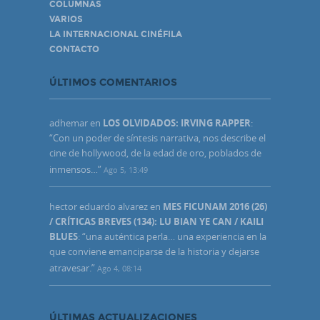
COLUMNAS
VARIOS
LA INTERNACIONAL CINÉFILA
CONTACTO
ÚLTIMOS COMENTARIOS
adhemar
en
LOS OLVIDADOS: IRVING RAPPER
:
“
Con un poder de síntesis narrativa, nos describe el
cine de hollywood, de la edad de oro, poblados de
inmensos…
”
Ago 5, 13:49
hector eduardo alvarez
en
MES FICUNAM 2016 (26)
/ CRÍTICAS BREVES (134): LU BIAN YE CAN / KAILI
BLUES
: “
una auténtica perla… una experiencia en la
que conviene emanciparse de la historia y dejarse
atravesar.
”
Ago 4, 08:14
ÚLTIMAS ACTUALIZACIONES