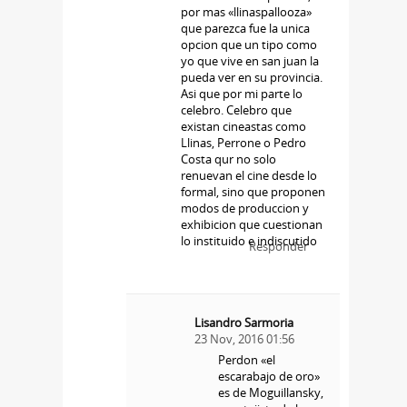
por mas «llinaspallooza»
que parezca fue la unica
opcion que un tipo como
yo que vive en san juan la
pueda ver en su provincia.
Asi que por mi parte lo
celebro. Celebro que
existan cineastas como
Llinas, Perrone o Pedro
Costa qur no solo
renuevan el cine desde lo
formal, sino que proponen
modos de produccion y
exhibicion que cuestionan
lo instituido e indiscutido
Responder
Lisandro Sarmoria
23 Nov, 2016 01:56
Perdon «el
escarabajo de oro»
es de Moguillansky,