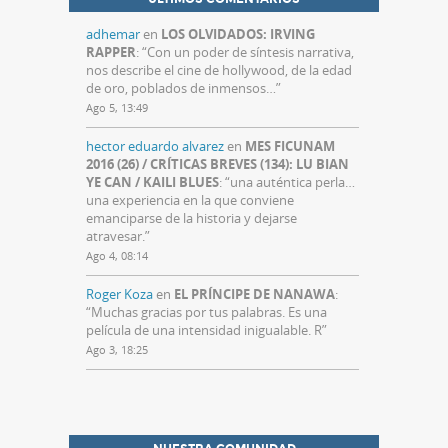
adhemar
en
LOS OLVIDADOS: IRVING
RAPPER
: “
Con un poder de síntesis narrativa,
nos describe el cine de hollywood, de la edad
de oro, poblados de inmensos…
”
Ago 5, 13:49
hector eduardo alvarez
en
MES FICUNAM
2016 (26) / CRÍTICAS BREVES (134): LU BIAN
YE CAN / KAILI BLUES
: “
una auténtica perla…
una experiencia en la que conviene
emanciparse de la historia y dejarse
atravesar.
”
Ago 4, 08:14
Roger Koza
en
EL PRÍNCIPE DE NANAWA
:
“
Muchas gracias por tus palabras. Es una
película de una intensidad inigualable. R
”
Ago 3, 18:25