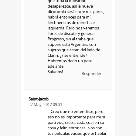
que toda la oposición
desaparezca, así la nueva
dicotomía será entre mis pares,
habrá entonces para mí
kirchneristas de derecha e
izquierda. Pero nos veremos
libres de discutir y generar
Progreso, sin al traba que
supone esta Argentina con
sujetos que estan del lado de
Clarin. ¿? se entiende?
Habremos dado un paso
adelante.
Saludos!
Responder
Saint-Jacob
27 May, 2012 09:31
…Creo que no entendiste, pero
eso no es importante para mi ni
para vos, creo… cada cual en su
cosa y feliz, entonces…vos con
tus películas vacías que te hablan