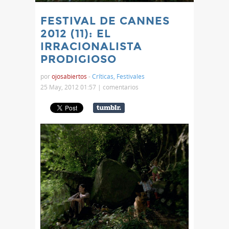
FESTIVAL DE CANNES
2012 (11): EL
IRRACIONALISTA
PRODIGIOSO
por
ojosabiertos
-
Críticas
,
Festivales
25 May, 2012 01:57 |
comentarios