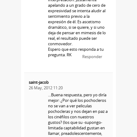
apelando a un grado de cero de
expresividad se intenta aludir al
sentimiento previo a la
expresión de él. Es ascetismo
dramático, si se quiere, y si uno
deja de pensar en mimesis de lo
real, el resultado puede ser
conmovedor.
Espero que esto responda a tu
pregunta. RK
Responder
saint-jacob
26 May, 2012 11:20
…Buena respuesta, pero yo diría
mejor: ¿Por qué los pochocleros
no se van a ver peliculas
pochocleras y nos dejan en paz a
los cinéfilos con nuestros
gustos? (los que su -supongo-
limitada captabilidad gustan en
llamar, preadolescentemente,