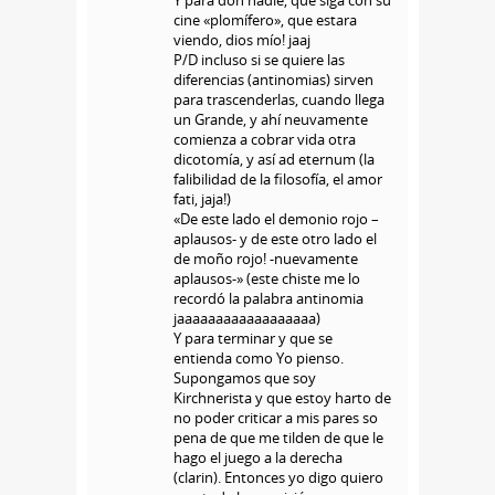
cine «plomífero», que estara
viendo, dios mío! jaaj
P/D incluso si se quiere las
diferencias (antinomias) sirven
para trascenderlas, cuando llega
un Grande, y ahí neuvamente
comienza a cobrar vida otra
dicotomía, y así ad eternum (la
falibilidad de la filosofía, el amor
fati, jaja!)
«De este lado el demonio rojo –
aplausos- y de este otro lado el
de moño rojo! -nuevamente
aplausos-» (este chiste me lo
recordó la palabra antinomia
jaaaaaaaaaaaaaaaaaa)
Y para terminar y que se
entienda como Yo pienso.
Supongamos que soy
Kirchnerista y que estoy harto de
no poder criticar a mis pares so
pena de que me tilden de que le
hago el juego a la derecha
(clarin). Entonces yo digo quiero