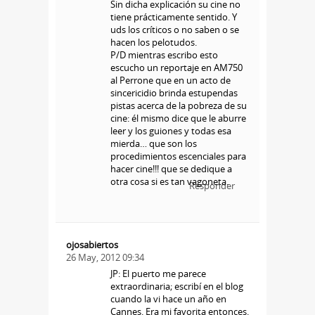
Sin dicha explicación su cine no
tiene prácticamente sentido. Y
uds los críticos o no saben o se
hacen los pelotudos.
P/D mientras escribo esto
escucho un reportaje en AM750
al Perrone que en un acto de
sincericidio brinda estupendas
pistas acerca de la pobreza de su
cine: él mismo dice que le aburre
leer y los guiones y todas esa
mierda… que son los
procedimientos escenciales para
hacer cine!!! que se dedique a
otra cosa si es tan vagoneta.
Responder
ojosabiertos
26 May, 2012 09:34
JP: El puerto me parece
extraordinaria; escribí en el blog
cuando la vi hace un año en
Cannes. Era mi favorita entonces.