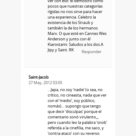
ver con eso: el demostró como
pocos que nuestras categorías
rígidas no nos sirve para hacer
una experiencia. Celebro la
existencia de los Straub y
también la de los hermanos
Marx. O que esté en Cannes Wes
Anderson y junto con él
Kiarostami. Saludos a los dos.A
Jipy y Saint. RK
Responder
Saint-Jacob
27 May, 2012 03:05
…Japa, no soy ‘nadie’ (o sea, no
crítico, no cineasta, nada que ver
con el ‘medio’, soy público,
nomás)… supongo que tengo
que decir ‘disculpas’ porque el
comentario sonó virulento,,,
pero cuando leo la palabra ‘snob’
referida a la cinefilia, me saco, y
‘contra-ataco’ con su reverso: