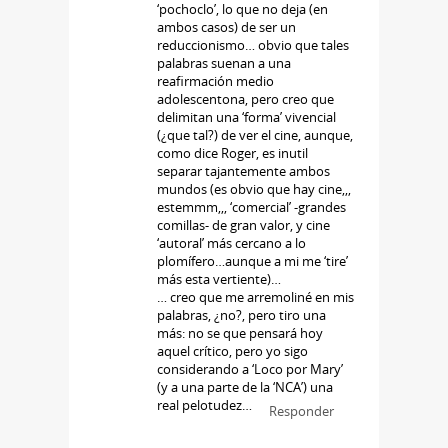
‘pochoclo’, lo que no deja (en
ambos casos) de ser un
reduccionismo… obvio que tales
palabras suenan a una
reafirmación medio
adolescentona, pero creo que
delimitan una ‘forma’ vivencial
(¿que tal?) de ver el cine, aunque,
como dice Roger, es inutil
separar tajantemente ambos
mundos (es obvio que hay cine,,,
estemmm,,, ‘comercial’ -grandes
comillas- de gran valor, y cine
‘autoral’ más cercano a lo
plomífero…aunque a mi me ‘tire’
más esta vertiente)…
… creo que me arremoliné en mis
palabras, ¿no?, pero tiro una
más: no se que pensará hoy
aquel crítico, pero yo sigo
considerando a ‘Loco por Mary’
(y a una parte de la ‘NCA’) una
real pelotudez…
Responder