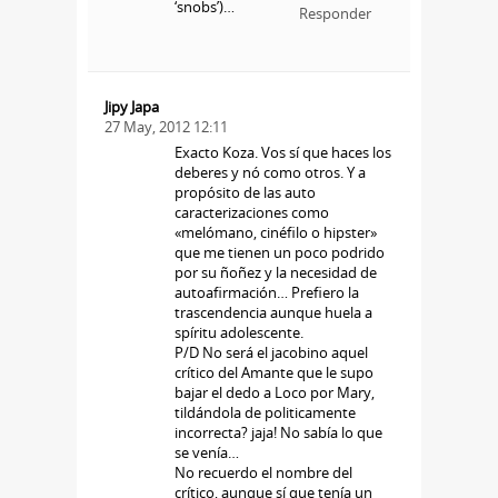
‘snobs’)…
Responder
Jipy Japa
27 May, 2012 12:11
Exacto Koza. Vos sí que haces los
deberes y nó como otros. Y a
propósito de las auto
caracterizaciones como
«melómano, cinéfilo o hipster»
que me tienen un poco podrido
por su ñoñez y la necesidad de
autoafirmación… Prefiero la
trascendencia aunque huela a
spíritu adolescente.
P/D No será el jacobino aquel
crítico del Amante que le supo
bajar el dedo a Loco por Mary,
tildándola de politicamente
incorrecta? jaja! No sabía lo que
se venía…
No recuerdo el nombre del
crítico, aunque sí que tenía un