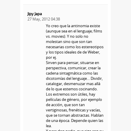
Jipy Japa
27 May, 2012 04:38
Yo creo que la antinomia existe
(aunque sea en el lenguaje; films
vs. movies). Y no solo no
molestan sino que son tan
necesarias como los estereotipos
y los tipos ideales de de Weber,
por ej.
Sirven para pensar, situarse en
perspectiva, comunicar, crear la
cadena sintagmática como las
dicotomías del lenguaje… Dividir,
catalogar, desmenuzar mas allá
de lo que estemos cocinando.
Los extremos son útiles, hay
películas de género, por ejemplo
de acción, que son tan
vertiginosas, frenéticas y vacías,
que se tornan abstractas. Hablan
de una época. Depende quien las
lea.
Y para don nadie, que siga con su