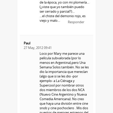
de la época, yo con mi plomería…
(¿viste que yo también puedo
ser cerrado y parcial?)…
…el chiste del demonio rojo, es
viejo y malo…
Responder
Paul
27 May, 2012 09:41
Loco por Mary me parece una
película subvalorada (por lo
menos en Argentina),pero Una
Semana Solos también. No se les
dio la importancia que merecían
(algo que si se les dio -por
ejemplo- a La Ciénaga y
Supercool por nombrar otros
dos miembros de los dos NCA
(Nuevo Cine Argentino y Nueva
Comedia Americana). No creo
que haya una división entre cine
snob y cine pochoclero . Mis dos
puestos de mejores estrenos del