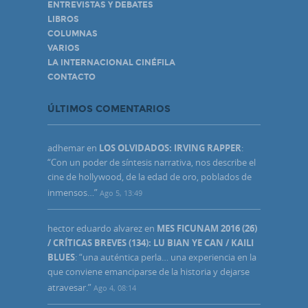
ENTREVISTAS Y DEBATES
LIBROS
COLUMNAS
VARIOS
LA INTERNACIONAL CINÉFILA
CONTACTO
ÚLTIMOS COMENTARIOS
adhemar
en
LOS OLVIDADOS: IRVING RAPPER
:
“
Con un poder de síntesis narrativa, nos describe el
cine de hollywood, de la edad de oro, poblados de
inmensos…
”
Ago 5, 13:49
hector eduardo alvarez
en
MES FICUNAM 2016 (26)
/ CRÍTICAS BREVES (134): LU BIAN YE CAN / KAILI
BLUES
: “
una auténtica perla… una experiencia en la
que conviene emanciparse de la historia y dejarse
atravesar.
”
Ago 4, 08:14