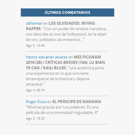
ÚLTIMOS COMENTARIOS
adhemar
en
LOS OLVIDADOS: IRVING
RAPPER
: “
Con un poder de síntesis narrativa,
nos describe el cine de hollywood, de la edad
de oro, poblados de inmensos…
”
Ago 5, 13:49
hector eduardo alvarez
en
MES FICUNAM
2016 (26) / CRÍTICAS BREVES (134): LU BIAN
YE CAN / KAILI BLUES
: “
una auténtica perla…
una experiencia en la que conviene
emanciparse de la historia y dejarse
atravesar.
”
Ago 4, 08:14
Roger Koza
en
EL PRÍNCIPE DE NANAWA
:
“
Muchas gracias por tus palabras. Es una
película de una intensidad inigualable. R
”
Ago 3, 18:25