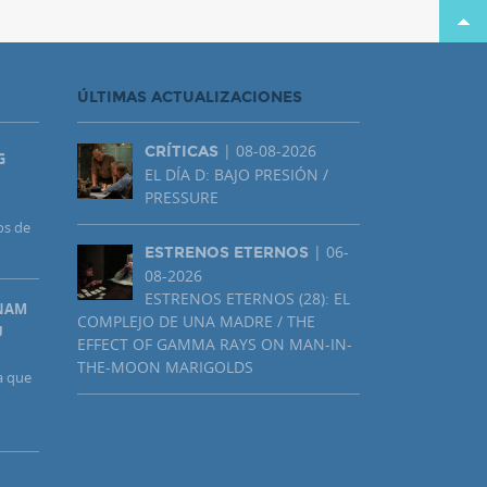
ÚLTIMAS ACTUALIZACIONES
| 08-08-2026
CRÍTICAS
G
EL DÍA D: BAJO PRESIÓN /
PRESSURE
os de
| 06-
ESTRENOS ETERNOS
08-2026
ESTRENOS ETERNOS (28): EL
UNAM
COMPLEJO DE UNA MADRE / THE
U
EFFECT OF GAMMA RAYS ON MAN-IN-
THE-MOON MARIGOLDS
a que