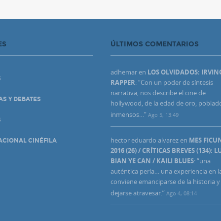
ES
ÚLTIMOS COMENTARIOS
adhemar
en
LOS OLVIDADOS: IRVIN
S
RAPPER
: “
Con un poder de síntesis
narrativa, nos describe el cine de
AS Y DEBATES
hollywood, de la edad de oro, poblad
inmensos…
”
Ago 5, 13:49
S
hector eduardo alvarez
en
MES FIC
ACIONAL CINÉFILA
2016 (26) / CRÍTICAS BREVES (134): L
BIAN YE CAN / KAILI BLUES
: “
una
auténtica perla… una experiencia en l
conviene emanciparse de la historia y
dejarse atravesar.
”
Ago 4, 08:14