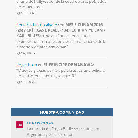
el cine de hollywood, de la edad de oro, poblados
de inmensos…
”
Ago 5, 13:49
hector eduardo alvarez
en
MES FICUNAM 2016
(26) / CRÍTICAS BREVES (134): LU BIAN YE CAN /
KAILI BLUES
: “
una auténtica perla… una
experiencia en la que conviene emanciparse de la
historia y dejarse atravesar.
”
Ago 4, 08:14
Roger Koza
en
EL PRÍNCIPE DE NANAWA
:
“
Muchas gracias por tus palabras. Es una película
de una intensidad inigualable. R
”
Ago 3, 18:25
NUESTRA COMUNIDAD
OTROS CINES
La mirada de Diego Batlle sobre cine, en
Argentina y en el exterior