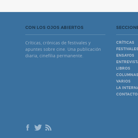
CON LOS OJOS ABIERTOS
SECCION
Críticas, crónicas de festivales y
CRÍTICAS
apuntes sobre cine. Una publicación
FESTIVALE
diaria, cinefilia permanente.
ENSAYOS
ENTREVIST
LIBROS
COLUMNA
VARIOS
LA INTERN
CONTACTO