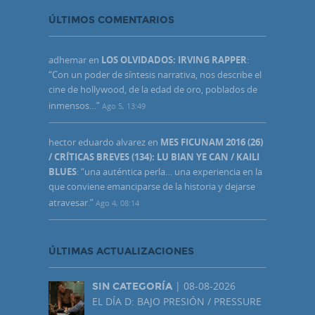
ÚLTIMOS COMENTARIOS
adhemar
en
LOS OLVIDADOS: IRVING RAPPER
:
“
Con un poder de síntesis narrativa, nos describe el
cine de hollywood, de la edad de oro, poblados de
inmensos…
”
Ago 5, 13:49
hector eduardo alvarez
en
MES FICUNAM 2016 (26)
/ CRÍTICAS BREVES (134): LU BIAN YE CAN / KAILI
BLUES
: “
una auténtica perla… una experiencia en la
que conviene emanciparse de la historia y dejarse
atravesar.
”
Ago 4, 08:14
ÚLTIMAS ACTUALIZACIONES
| 08-08-2026
SIN CATEGORÍA
EL DÍA D: BAJO PRESIÓN / PRESSURE