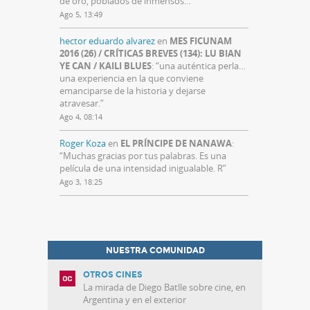
de oro, poblados de inmensos…
”
Ago 5, 13:49
hector eduardo alvarez
en
MES FICUNAM
2016 (26) / CRÍTICAS BREVES (134): LU BIAN
YE CAN / KAILI BLUES
: “
una auténtica perla…
una experiencia en la que conviene
emanciparse de la historia y dejarse
atravesar.
”
Ago 4, 08:14
Roger Koza
en
EL PRÍNCIPE DE NANAWA
:
“
Muchas gracias por tus palabras. Es una
película de una intensidad inigualable. R
”
Ago 3, 18:25
NUESTRA COMUNIDAD
OTROS CINES
La mirada de Diego Batlle sobre cine, en
Argentina y en el exterior