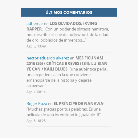
ÚLTIMOS COMENTARIOS
adhemar
en
LOS OLVIDADOS: IRVING
RAPPER
: “
Con un poder de síntesis narrativa,
nos describe el cine de hollywood, de la edad
de oro, poblados de inmensos…
”
Ago 5, 13:49
hector eduardo alvarez
en
MES FICUNAM
2016 (26) / CRÍTICAS BREVES (134): LU BIAN
YE CAN / KAILI BLUES
: “
una auténtica perla…
una experiencia en la que conviene
emanciparse de la historia y dejarse
atravesar.
”
Ago 4, 08:14
Roger Koza
en
EL PRÍNCIPE DE NANAWA
:
“
Muchas gracias por tus palabras. Es una
película de una intensidad inigualable. R
”
Ago 3, 18:25