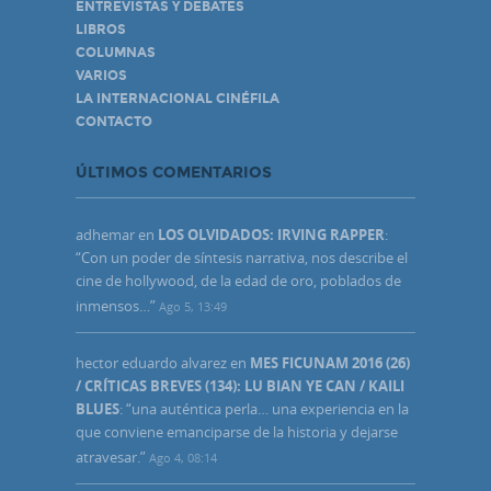
ENTREVISTAS Y DEBATES
LIBROS
COLUMNAS
VARIOS
LA INTERNACIONAL CINÉFILA
CONTACTO
ÚLTIMOS COMENTARIOS
adhemar
en
LOS OLVIDADOS: IRVING RAPPER
:
“
Con un poder de síntesis narrativa, nos describe el
cine de hollywood, de la edad de oro, poblados de
inmensos…
”
Ago 5, 13:49
hector eduardo alvarez
en
MES FICUNAM 2016 (26)
/ CRÍTICAS BREVES (134): LU BIAN YE CAN / KAILI
BLUES
: “
una auténtica perla… una experiencia en la
que conviene emanciparse de la historia y dejarse
atravesar.
”
Ago 4, 08:14