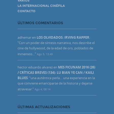
VARIOS
LA INTERNACIONAL CINÉFILA
CONTACTO
ÚLTIMOS COMENTARIOS
adhemar
en
LOS OLVIDADOS: IRVING RAPPER
:
“
Con un poder de síntesis narrativa, nos describe el
cine de hollywood, de la edad de oro, poblados de
inmensos…
”
Ago 5, 13:49
hector eduardo alvarez
en
MES FICUNAM 2016 (26)
/ CRÍTICAS BREVES (134): LU BIAN YE CAN / KAILI
BLUES
: “
una auténtica perla… una experiencia en la
que conviene emanciparse de la historia y dejarse
atravesar.
”
Ago 4, 08:14
ÚLTIMAS ACTUALIZACIONES