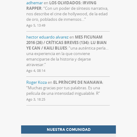
adhemar
en
LOS OLVIDADOS: IRVING
RAPPER
: “
Con un poder de síntesis narrativa,
nos describe el cine de hollywood, de la edad
de oro, poblados de inmensos…
”
Ago 5, 13:49
hector eduardo alvarez
en
MES FICUNAM
2016 (26) / CRÍTICAS BREVES (134): LU BIAN
YE CAN / KAILI BLUES
: “
una auténtica perla…
una experiencia en la que conviene
emanciparse de la historia y dejarse
atravesar.
”
Ago 4, 08:14
Roger Koza
en
EL PRÍNCIPE DE NANAWA
:
“
Muchas gracias por tus palabras. Es una
película de una intensidad inigualable. R
”
Ago 3, 18:25
NUESTRA COMUNIDAD