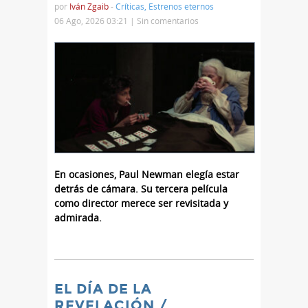
por
Iván Zgaib
-
Críticas
,
Estrenos eternos
06 Ago, 2026 03:21 |
Sin comentarios
En ocasiones, Paul Newman elegía estar
detrás de cámara. Su tercera película
como director merece ser revisitada y
admirada.
EL DÍA DE LA
REVELACIÓN /