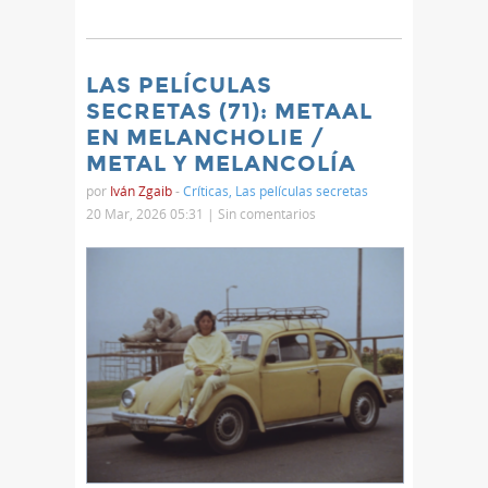
LAS PELÍCULAS
SECRETAS (71): METAAL
EN MELANCHOLIE /
METAL Y MELANCOLÍA
por
Iván Zgaib
-
Críticas
,
Las películas secretas
20 Mar, 2026 05:31 |
Sin comentarios