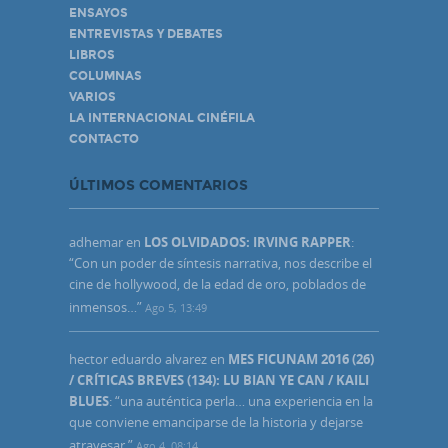
ENSAYOS
ENTREVISTAS Y DEBATES
LIBROS
COLUMNAS
VARIOS
LA INTERNACIONAL CINÉFILA
CONTACTO
ÚLTIMOS COMENTARIOS
adhemar
en
LOS OLVIDADOS: IRVING RAPPER
:
“
Con un poder de síntesis narrativa, nos describe el
cine de hollywood, de la edad de oro, poblados de
inmensos…
”
Ago 5, 13:49
hector eduardo alvarez
en
MES FICUNAM 2016 (26)
/ CRÍTICAS BREVES (134): LU BIAN YE CAN / KAILI
BLUES
: “
una auténtica perla… una experiencia en la
que conviene emanciparse de la historia y dejarse
atravesar.
”
Ago 4, 08:14