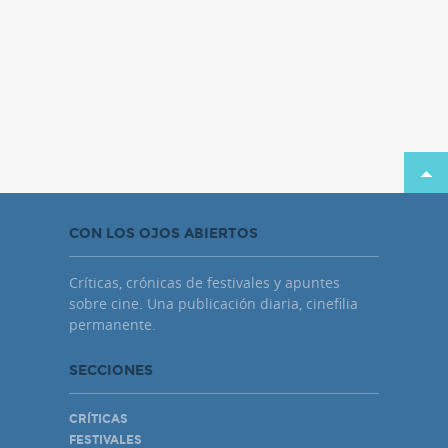
CON LOS OJOS ABIERTOS
Críticas, crónicas de festivales y apuntes
sobre cine. Una publicación diaria, cinefilia
permanente.
SECCIONES
CRÍTICAS
FESTIVALES