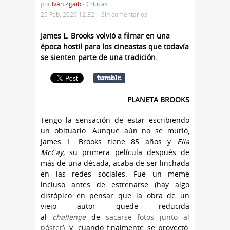
por
Iván Zgaib
-
Críticas
25 Feb, 2026 12:32 |
Sin comentarios
James L. Brooks volvió a filmar en una
época hostil para los cineastas que todavía
se sienten parte de una tradición.
PLANETA BROOKS
​Tengo la sensación de estar escribiendo
un obituario. Aunque aún no se murió,
James L. Brooks tiene 85 años y
Ella
McCay,
su primera película después de
más de una década, acaba de ser linchada
en las redes sociales. Fue un meme
incluso antes de estrenarse (hay algo
distópico en pensar que la obra de un
viejo autor quede reducida
al
challenge
de
sacarse fotos junto al
póster
), y, cuando finalmente se proyectó,