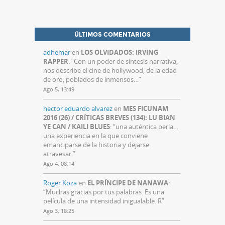
ÚLTIMOS COMENTARIOS
adhemar
en
LOS OLVIDADOS: IRVING
RAPPER
: “
Con un poder de síntesis narrativa,
nos describe el cine de hollywood, de la edad
de oro, poblados de inmensos…
”
Ago 5, 13:49
hector eduardo alvarez
en
MES FICUNAM
2016 (26) / CRÍTICAS BREVES (134): LU BIAN
YE CAN / KAILI BLUES
: “
una auténtica perla…
una experiencia en la que conviene
emanciparse de la historia y dejarse
atravesar.
”
Ago 4, 08:14
Roger Koza
en
EL PRÍNCIPE DE NANAWA
:
“
Muchas gracias por tus palabras. Es una
película de una intensidad inigualable. R
”
Ago 3, 18:25