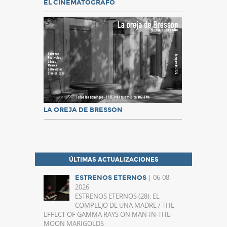
EL CINEMATÓGRAFO
LA OREJA DE BRESSON
ÚLTIMAS ACTUALIZACIONES
| 06-08-
ESTRENOS ETERNOS
2026
ESTRENOS ETERNOS (28): EL
COMPLEJO DE UNA MADRE / THE
EFFECT OF GAMMA RAYS ON MAN-IN-THE-
MOON MARIGOLDS