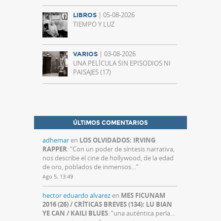
| 05-08-2026
LIBROS
TIEMPO Y LUZ
| 03-08-2026
VARIOS
UNA PELÍCULA SIN EPISODIOS NI
PAISAJES (17)
ÚLTIMOS COMENTARIOS
adhemar
en
LOS OLVIDADOS: IRVING
RAPPER
: “
Con un poder de síntesis narrativa,
nos describe el cine de hollywood, de la edad
de oro, poblados de inmensos…
”
Ago 5, 13:49
hector eduardo alvarez
en
MES FICUNAM
2016 (26) / CRÍTICAS BREVES (134): LU BIAN
YE CAN / KAILI BLUES
: “
una auténtica perla…