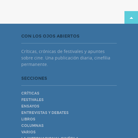
CON LOS OJOS ABIERTOS
Críticas, crónicas de festivales y apuntes
sobre cine. Una publicación diaria, cinefilia
permanente.
SECCIONES
CRÍTICAS
FESTIVALES
ENSAYOS
ENTREVISTAS Y DEBATES
LIBROS
COLUMNAS
VARIOS