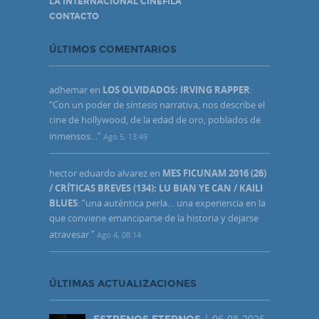
LA INTERNACIONAL CINÉFILA
CONTACTO
ÚLTIMOS COMENTARIOS
adhemar
en
LOS OLVIDADOS: IRVING RAPPER
:
“
Con un poder de síntesis narrativa, nos describe el
cine de hollywood, de la edad de oro, poblados de
inmensos…
”
Ago 5, 13:49
hector eduardo alvarez
en
MES FICUNAM 2016 (26)
/ CRÍTICAS BREVES (134): LU BIAN YE CAN / KAILI
BLUES
: “
una auténtica perla… una experiencia en la
que conviene emanciparse de la historia y dejarse
atravesar.
”
Ago 4, 08:14
ÚLTIMAS ACTUALIZACIONES
| 06-08-2026