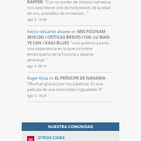
RAPPER
: “
Con un poder de síntesis narrativa,
nos describe el cine de hollywood, de la edad
de oro, poblados de inmensos…
”
Ago 5, 13:49
hector eduardo alvarez
en
MES FICUNAM
2016 (26) / CRÍTICAS BREVES (134): LU BIAN
YE CAN / KAILI BLUES
: “
una auténtica perla…
una experiencia en la que conviene
emanciparse de la historia y dejarse
atravesar.
”
Ago 4, 08:14
Roger Koza
en
EL PRÍNCIPE DE NANAWA
:
“
Muchas gracias por tus palabras. Es una
película de una intensidad inigualable. R
”
Ago 3, 18:25
NUESTRA COMUNIDAD
OTROS CINES