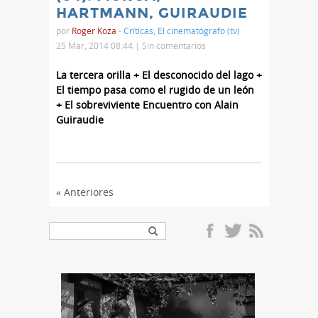
HARTMANN, GUIRAUDIE
por
Roger Koza
-
Críticas
,
El cinematógrafo (tv)
25 Mar, 2014 08:44 |
Sin comentarios
La tercera orilla + El desconocido del lago +
El tiempo pasa como el rugido de un león
+ El sobreviviente Encuentro con Alain
Guiraudie
« Anteriores