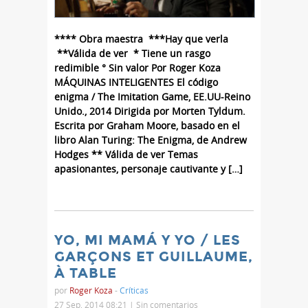
**** Obra maestra ***Hay que verla
**Válida de ver * Tiene un rasgo
redimible ° Sin valor Por Roger Koza
MÁQUINAS INTELIGENTES El código
enigma / The Imitation Game, EE.UU-Reino
Unido., 2014 Dirigida por Morten Tyldum.
Escrita por Graham Moore, basado en el
libro Alan Turing: The Enigma, de Andrew
Hodges ** Válida de ver Temas
apasionantes, personaje cautivante y […]
YO, MI MAMÁ Y YO / LES
GARÇONS ET GUILLAUME,
À TABLE
por
Roger Koza
-
Críticas
27 Sep, 2014 08:21 |
Sin comentarios