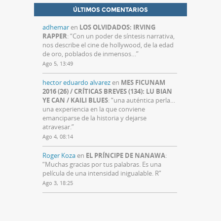
ÚLTIMOS COMENTARIOS
adhemar
en
LOS OLVIDADOS: IRVING
RAPPER
: “
Con un poder de síntesis narrativa,
nos describe el cine de hollywood, de la edad
de oro, poblados de inmensos…
”
Ago 5, 13:49
hector eduardo alvarez
en
MES FICUNAM
2016 (26) / CRÍTICAS BREVES (134): LU BIAN
YE CAN / KAILI BLUES
: “
una auténtica perla…
una experiencia en la que conviene
emanciparse de la historia y dejarse
atravesar.
”
Ago 4, 08:14
Roger Koza
en
EL PRÍNCIPE DE NANAWA
:
“
Muchas gracias por tus palabras. Es una
película de una intensidad inigualable. R
”
Ago 3, 18:25