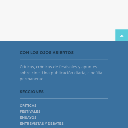
CON LOS OJOS ABIERTOS
Críticas, crónicas de festivales y apuntes
sobre cine. Una publicación diaria, cinefilia
permanente.
SECCIONES
CRÍTICAS
FESTIVALES
ENSAYOS
ENTREVISTAS Y DEBATES