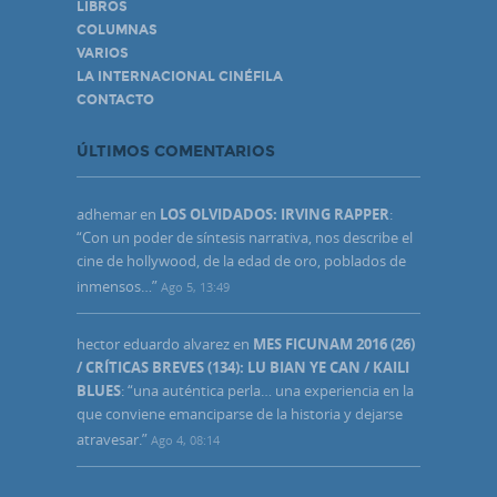
LIBROS
COLUMNAS
VARIOS
LA INTERNACIONAL CINÉFILA
CONTACTO
ÚLTIMOS COMENTARIOS
adhemar
en
LOS OLVIDADOS: IRVING RAPPER
:
“
Con un poder de síntesis narrativa, nos describe el
cine de hollywood, de la edad de oro, poblados de
inmensos…
”
Ago 5, 13:49
hector eduardo alvarez
en
MES FICUNAM 2016 (26)
/ CRÍTICAS BREVES (134): LU BIAN YE CAN / KAILI
BLUES
: “
una auténtica perla… una experiencia en la
que conviene emanciparse de la historia y dejarse
atravesar.
”
Ago 4, 08:14