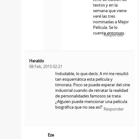
textos y en la
semana que viene
veré las tres
nominadas a Mejor
Película. Se lo
cuento entonces.
Responder
Heraldo
08 Feb, 2015 02:21
Indudable, lo que decís. A mí me resultó
tan esquemática esta película y
timorata. Poco se puede esperar del cine
industrial cuando de retratar la realidad
de personalidades famosos se trata.
¿Alguien puede mencionar una película
biográfica que no sea así?
Responder
Eze