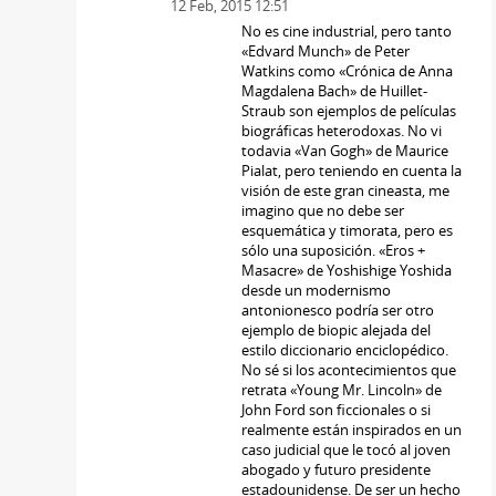
12 Feb, 2015 12:51
No es cine industrial, pero tanto
«Edvard Munch» de Peter
Watkins como «Crónica de Anna
Magdalena Bach» de Huillet-
Straub son ejemplos de películas
biográficas heterodoxas. No vi
todavia «Van Gogh» de Maurice
Pialat, pero teniendo en cuenta la
visión de este gran cineasta, me
imagino que no debe ser
esquemática y timorata, pero es
sólo una suposición. «Eros +
Masacre» de Yoshishige Yoshida
desde un modernismo
antonionesco podría ser otro
ejemplo de biopic alejada del
estilo diccionario enciclopédico.
No sé si los acontecimientos que
retrata «Young Mr. Lincoln» de
John Ford son ficcionales o si
realmente están inspirados en un
caso judicial que le tocó al joven
abogado y futuro presidente
estadounidense. De ser un hecho