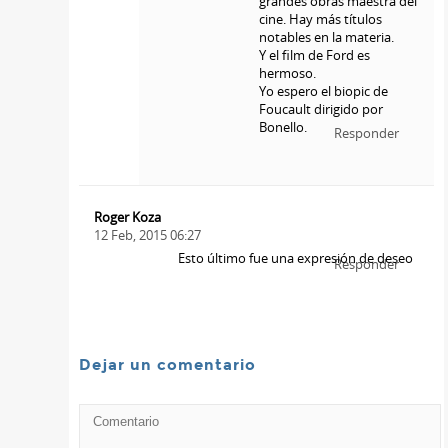
grandes obras maestra del
cine. Hay más títulos
notables en la materia.
Y el film de Ford es
hermoso.
Yo espero el biopic de
Foucault dirigido por
Bonello.
Responder
Roger Koza
12 Feb, 2015 06:27
Esto último fue una expresión de deseo
Responder
Dejar un comentario