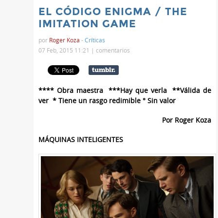
EL CÓDIGO ENIGMA / THE
IMITATION GAME
por
Roger Koza
-
Críticas
07 Feb, 2015 11:21 |
comentarios
**** Obra maestra ***Hay que verla **Válida de
ver * Tiene un rasgo redimible ° Sin valor
Por Roger Koza
MÁQUINAS INTELIGENTES