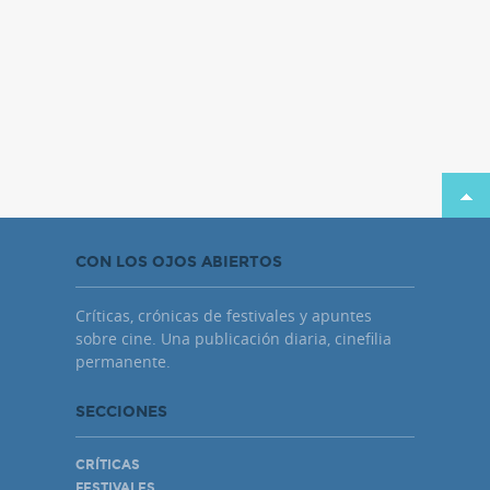
CON LOS OJOS ABIERTOS
Críticas, crónicas de festivales y apuntes
sobre cine. Una publicación diaria, cinefilia
permanente.
SECCIONES
CRÍTICAS
FESTIVALES