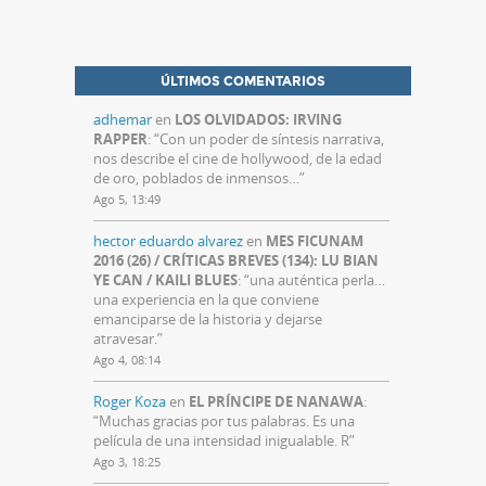
ÚLTIMOS COMENTARIOS
adhemar
en
LOS OLVIDADOS: IRVING
RAPPER
: “
Con un poder de síntesis narrativa,
nos describe el cine de hollywood, de la edad
de oro, poblados de inmensos…
”
Ago 5, 13:49
hector eduardo alvarez
en
MES FICUNAM
2016 (26) / CRÍTICAS BREVES (134): LU BIAN
YE CAN / KAILI BLUES
: “
una auténtica perla…
una experiencia en la que conviene
emanciparse de la historia y dejarse
atravesar.
”
Ago 4, 08:14
Roger Koza
en
EL PRÍNCIPE DE NANAWA
:
“
Muchas gracias por tus palabras. Es una
película de una intensidad inigualable. R
”
Ago 3, 18:25