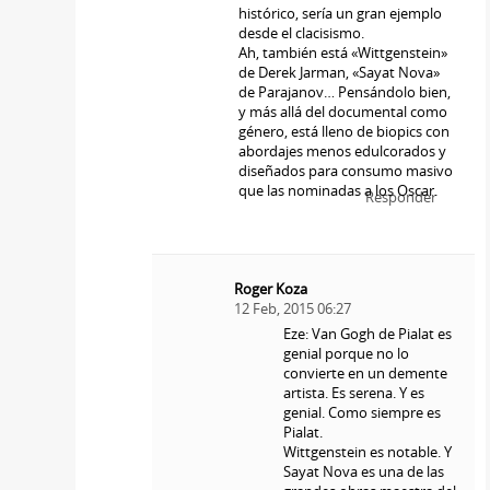
histórico, sería un gran ejemplo
desde el clacisismo.
Ah, también está «Wittgenstein»
de Derek Jarman, «Sayat Nova»
de Parajanov… Pensándolo bien,
y más allá del documental como
género, está lleno de biopics con
abordajes menos edulcorados y
diseñados para consumo masivo
que las nominadas a los Oscar.
Responder
Roger Koza
12 Feb, 2015 06:27
Eze: Van Gogh de Pialat es
genial porque no lo
convierte en un demente
artista. Es serena. Y es
genial. Como siempre es
Pialat.
Wittgenstein es notable. Y
Sayat Nova es una de las