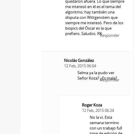
quedaron afuera. Lo que siempre
me interesó en él es el tema del
algoritmo; hay también una
disputa con Wittgenstein que
siempre me interesó. Pero de los
biopics del Óscar es la que
prefiero. Saludos. RK
Responder
Nicolás González
12 Feb, 2015 06:04
Selma ya la pudo ver
Señor Koza? ¿Es mala?
Responder
Roger Koza
12 Feb, 2015 06:24
No la vi. Esta
semana termino
con un trabajo full
time de edición de