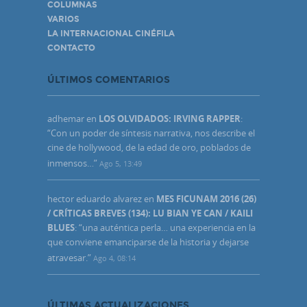
COLUMNAS
VARIOS
LA INTERNACIONAL CINÉFILA
CONTACTO
ÚLTIMOS COMENTARIOS
adhemar
en
LOS OLVIDADOS: IRVING RAPPER
:
“
Con un poder de síntesis narrativa, nos describe el
cine de hollywood, de la edad de oro, poblados de
inmensos…
”
Ago 5, 13:49
hector eduardo alvarez
en
MES FICUNAM 2016 (26)
/ CRÍTICAS BREVES (134): LU BIAN YE CAN / KAILI
BLUES
: “
una auténtica perla… una experiencia en la
que conviene emanciparse de la historia y dejarse
atravesar.
”
Ago 4, 08:14
ÚLTIMAS ACTUALIZACIONES