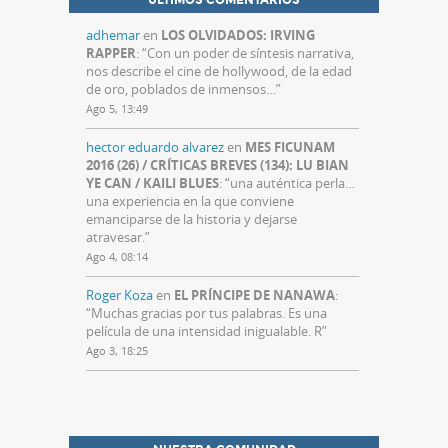
ÚLTIMOS COMENTARIOS
adhemar
en
LOS OLVIDADOS: IRVING
RAPPER
: “
Con un poder de síntesis narrativa,
nos describe el cine de hollywood, de la edad
de oro, poblados de inmensos…
”
Ago 5, 13:49
hector eduardo alvarez
en
MES FICUNAM
2016 (26) / CRÍTICAS BREVES (134): LU BIAN
YE CAN / KAILI BLUES
: “
una auténtica perla…
una experiencia en la que conviene
emanciparse de la historia y dejarse
atravesar.
”
Ago 4, 08:14
Roger Koza
en
EL PRÍNCIPE DE NANAWA
:
“
Muchas gracias por tus palabras. Es una
película de una intensidad inigualable. R
”
Ago 3, 18:25