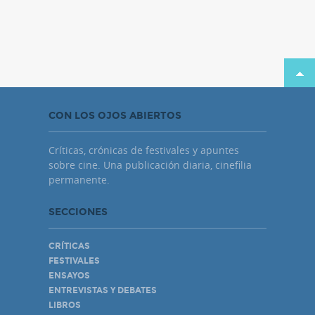
CON LOS OJOS ABIERTOS
Críticas, crónicas de festivales y apuntes
sobre cine. Una publicación diaria, cinefilia
permanente.
SECCIONES
CRÍTICAS
FESTIVALES
ENSAYOS
ENTREVISTAS Y DEBATES
LIBROS