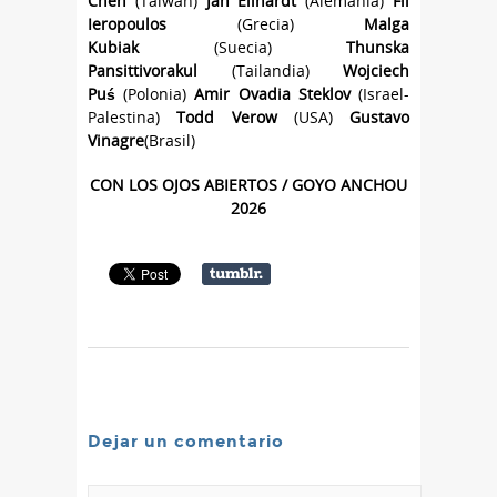
Chen
(Taiwán)
Jan Eilhardt
(Alemania)
Fil
Ieropoulos
(Grecia)
Malga
Kubiak
(Suecia)
Thunska
Pansittivorakul
(Tailandia)
Wojciech
Puś
(Polonia)
Amir Ovadia Steklov
(Israel-
Palestina)
Todd Verow
(USA)
Gustavo
Vinagre
(Brasil)
CON LOS OJOS ABIERTOS / GOYO ANCHOU
2026
Dejar un comentario