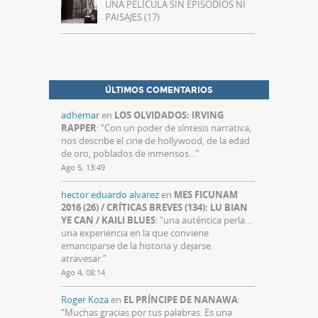
UNA PELÍCULA SIN EPISODIOS NI
PAISAJES (17)
ÚLTIMOS COMENTARIOS
adhemar
en
LOS OLVIDADOS: IRVING
RAPPER
: “
Con un poder de síntesis narrativa,
nos describe el cine de hollywood, de la edad
de oro, poblados de inmensos…
”
Ago 5, 13:49
hector eduardo alvarez
en
MES FICUNAM
2016 (26) / CRÍTICAS BREVES (134): LU BIAN
YE CAN / KAILI BLUES
: “
una auténtica perla…
una experiencia en la que conviene
emanciparse de la historia y dejarse
atravesar.
”
Ago 4, 08:14
Roger Koza
en
EL PRÍNCIPE DE NANAWA
:
“
Muchas gracias por tus palabras. Es una