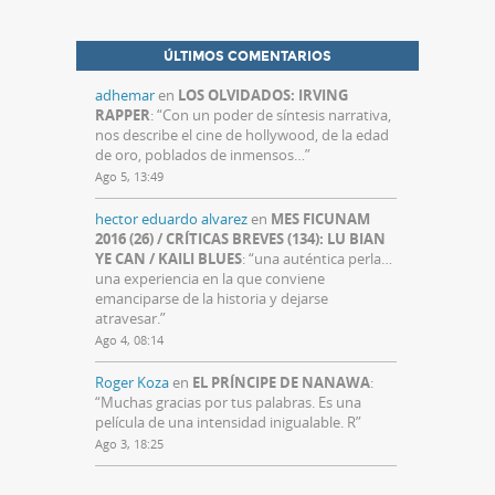
ÚLTIMOS COMENTARIOS
adhemar
en
LOS OLVIDADOS: IRVING
RAPPER
: “
Con un poder de síntesis narrativa,
nos describe el cine de hollywood, de la edad
de oro, poblados de inmensos…
”
Ago 5, 13:49
hector eduardo alvarez
en
MES FICUNAM
2016 (26) / CRÍTICAS BREVES (134): LU BIAN
YE CAN / KAILI BLUES
: “
una auténtica perla…
una experiencia en la que conviene
emanciparse de la historia y dejarse
atravesar.
”
Ago 4, 08:14
Roger Koza
en
EL PRÍNCIPE DE NANAWA
:
“
Muchas gracias por tus palabras. Es una
película de una intensidad inigualable. R
”
Ago 3, 18:25