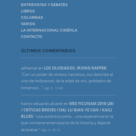
ENTREVISTAS Y DEBATES
LIBROS
COLUMNAS
VARIOS
LA INTERNACIONAL CINÉFILA
CONTACTO
ÚLTIMOS COMENTARIOS
adhemar
en
LOS OLVIDADOS: IRVING RAPPER
:
“
Con un poder de síntesis narrativa, nos describe el
cine de hollywood, de la edad de oro, poblados de
inmensos…
”
Ago 5, 13:49
hector eduardo alvarez
en
MES FICUNAM 2016 (26)
/ CRÍTICAS BREVES (134): LU BIAN YE CAN / KAILI
BLUES
: “
una auténtica perla… una experiencia en la
que conviene emanciparse de la historia y dejarse
atravesar.
”
Ago 4, 08:14