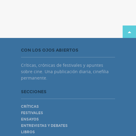
CON LOS OJOS ABIERTOS
Críticas, crónicas de festivales y apuntes
sobre cine. Una publicación diaria, cinefilia
permanente.
SECCIONES
CRÍTICAS
FESTIVALES
ENSAYOS
ENTREVISTAS Y DEBATES
LIBROS