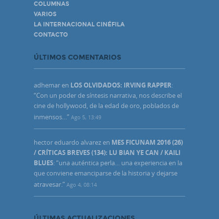
COLUMNAS
VARIOS
LA INTERNACIONAL CINÉFILA
CONTACTO
ÚLTIMOS COMENTARIOS
adhemar
en
LOS OLVIDADOS: IRVING RAPPER
:
“
Con un poder de síntesis narrativa, nos describe el
cine de hollywood, de la edad de oro, poblados de
inmensos…
”
Ago 5, 13:49
hector eduardo alvarez
en
MES FICUNAM 2016 (26)
/ CRÍTICAS BREVES (134): LU BIAN YE CAN / KAILI
BLUES
: “
una auténtica perla… una experiencia en la
que conviene emanciparse de la historia y dejarse
atravesar.
”
Ago 4, 08:14
ÚLTIMAS ACTUALIZACIONES