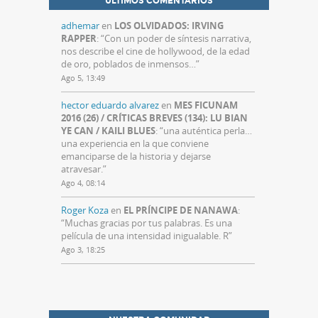
ÚLTIMOS COMENTARIOS
adhemar
en
LOS OLVIDADOS: IRVING
RAPPER
: “
Con un poder de síntesis narrativa,
nos describe el cine de hollywood, de la edad
de oro, poblados de inmensos…
”
Ago 5, 13:49
hector eduardo alvarez
en
MES FICUNAM
2016 (26) / CRÍTICAS BREVES (134): LU BIAN
YE CAN / KAILI BLUES
: “
una auténtica perla…
una experiencia en la que conviene
emanciparse de la historia y dejarse
atravesar.
”
Ago 4, 08:14
Roger Koza
en
EL PRÍNCIPE DE NANAWA
:
“
Muchas gracias por tus palabras. Es una
película de una intensidad inigualable. R
”
Ago 3, 18:25