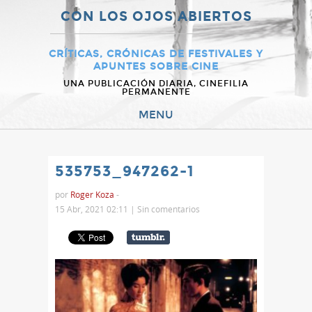
CON LOS OJOS ABIERTOS
CRÍTICAS, CRÓNICAS DE FESTIVALES Y
APUNTES SOBRE CINE
UNA PUBLICACIÓN DIARIA, CINEFILIA
PERMANENTE
MENU
535753_947262-1
por
Roger Koza
-
15 Abr, 2021 02:11 |
Sin comentarios