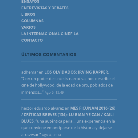
ENSAYOS
ENTREVISTAS Y DEBATES
LIBROS
COLUMNAS
VARIOS
LA INTERNACIONAL CINÉFILA
CONTACTO
ÚLTIMOS COMENTARIOS
adhemar
en
LOS OLVIDADOS: IRVING RAPPER
:
“
Con un poder de síntesis narrativa, nos describe el
cine de hollywood, de la edad de oro, poblados de
inmensos…
”
Ago 5, 13:49
hector eduardo alvarez
en
MES FICUNAM 2016 (26)
/ CRÍTICAS BREVES (134): LU BIAN YE CAN / KAILI
BLUES
: “
una auténtica perla… una experiencia en la
que conviene emanciparse de la historia y dejarse
atravesar.
”
Ago 4, 08:14