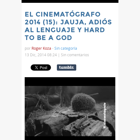
EL CINEMATÓGRAFO
2014 (15): JAUJA, ADIÓS
AL LENGUAJE Y HARD
TO BE A GOD
por
Roger Koza
-
Sin categoría
13 Dic, 2014 08:24 |
Sin comentarios