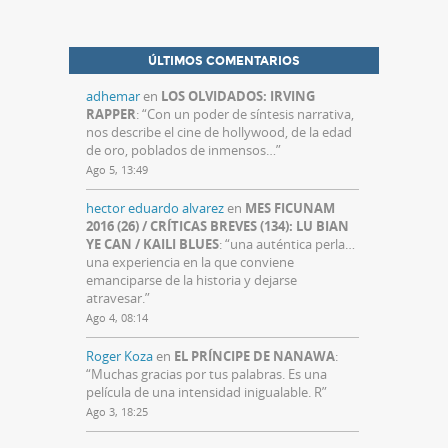
ÚLTIMOS COMENTARIOS
adhemar
en
LOS OLVIDADOS: IRVING
RAPPER
: “
Con un poder de síntesis narrativa,
nos describe el cine de hollywood, de la edad
de oro, poblados de inmensos…
”
Ago 5, 13:49
hector eduardo alvarez
en
MES FICUNAM
2016 (26) / CRÍTICAS BREVES (134): LU BIAN
YE CAN / KAILI BLUES
: “
una auténtica perla…
una experiencia en la que conviene
emanciparse de la historia y dejarse
atravesar.
”
Ago 4, 08:14
Roger Koza
en
EL PRÍNCIPE DE NANAWA
:
“
Muchas gracias por tus palabras. Es una
película de una intensidad inigualable. R
”
Ago 3, 18:25