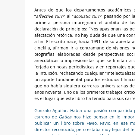
Antes de que los departamentos académicos se
“
affective turn
” al “
acoustic turn
” pasando por la
primera persona impregnara el ámbito de la
declaración de principios: “Nos apasionan las pe
afectación retórica: no hay duda de que una con
a fin. El escrito nace, hacia 1991, de su abierta
cinefilia, afirman ir a contramano de visiones 
biografías elaboradas desde perspectivas soc
anecdóticas o impresionistas que se limitan a c
forjada en notas periodísticas y en reportajes qu
la intuición, rechazando cualquier “intelectualiza
un aporte fundamental para los estudios fílmico
que no había siquiera carreras universitarias de
años noventa, uno de los primeros trabajos crític
es el lugar que este libro ha tenido para sus car
Gonzalo Aguilar
:
Había una pasión compartida p
estreno de
Gatica
nos hizo pensar en lo import
publicar un libro sobre Favio. Favio, en ese 
director reconocido, pero estaba muy lejos del 