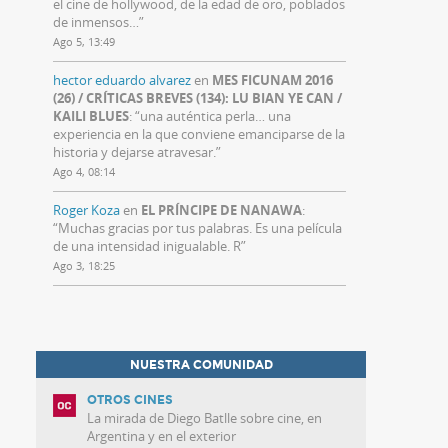
el cine de hollywood, de la edad de oro, poblados
de inmensos…
”
Ago 5, 13:49
hector eduardo alvarez
en
MES FICUNAM 2016
(26) / CRÍTICAS BREVES (134): LU BIAN YE CAN /
KAILI BLUES
: “
una auténtica perla… una
experiencia en la que conviene emanciparse de la
historia y dejarse atravesar.
”
Ago 4, 08:14
Roger Koza
en
EL PRÍNCIPE DE NANAWA
:
“
Muchas gracias por tus palabras. Es una película
de una intensidad inigualable. R
”
Ago 3, 18:25
NUESTRA COMUNIDAD
OTROS CINES
La mirada de Diego Batlle sobre cine, en
Argentina y en el exterior