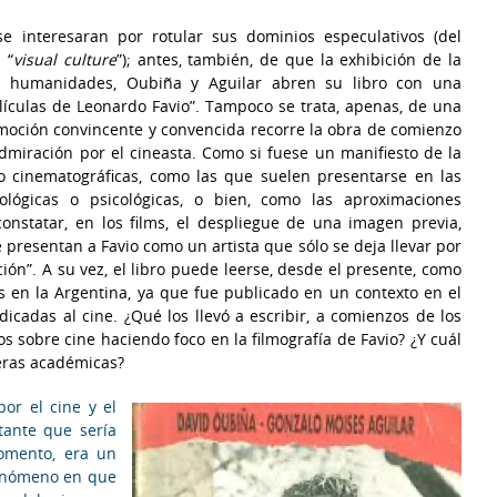
 interesaran por rotular sus dominios especulativos (del
 “
visual culture
”); antes, también, de que la exhibición de la
s humanidades, Oubiña y Aguilar abren su libro con una
lículas de Leonardo Favio”. Tampoco se trata, apenas, de una
moción convincente y convencida recorre la obra de comienzo
 admiración por el cineasta. Como si fuese un manifiesto de la
no cinematográficas, como las que suelen presentarse en las
iológicas o psicológicas, o bien, como las aproximaciones
onstatar, en los films, el despliegue de una imagen previa,
e presentan a Favio como un artista que sólo se deja llevar por
ción”. A su vez, el libro puede leerse, desde el presente, como
s en la Argentina, ya que fue publicado en un contexto en el
dicadas al cine. ¿Qué los llevó a escribir, a comienzos de los
os sobre cine haciendo foco en la filmografía de Favio? ¿Y cuál
reras académicas?
or el cine y el
ante que sería
momento, era un
fenómeno en que