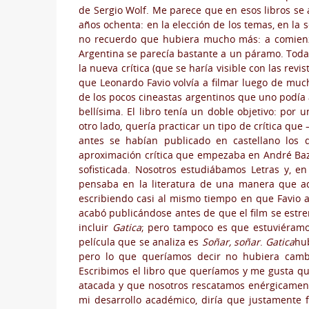
de Sergio Wolf. Me parece que en esos libros se 
años ochenta: en la elección de los temas, en la s
no recuerdo que hubiera mucho más: a comienz
Argentina se parecía bastante a un páramo. Todav
la nueva crítica (que se haría visible con las revi
que Leonardo Favio volvía a filmar luego de muc
de los pocos cineastas argentinos que uno podía
bellísima. El libro tenía un doble objetivo: por
otro lado, quería practicar un tipo de crítica q
antes se habían publicado en castellano los 
aproximación crítica que empezaba en André Baz
sofisticada. Nosotros estudiábamos Letras y, e
pensaba en la literatura de una manera que aquí
escribiendo casi al mismo tiempo en que Favio 
acabó publicándose antes de que el film se est
incluir
Gatica
; pero tampoco es que estuviéramo
película que se analiza es
Soñar, soñar
.
Gatica
hu
pero lo que queríamos decir no hubiera cambi
Escribimos el libro que queríamos y me gusta q
atacada y que nosotros rescatamos enérgicamente
mi desarrollo académico, diría que justamente f