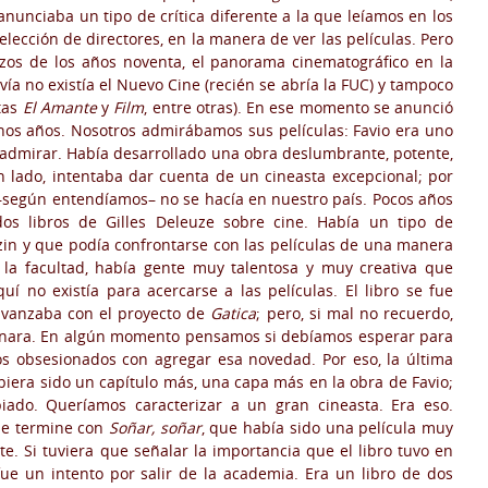
anunciaba un tipo de crítica diferente a la que leíamos en los
elección de directores, en la manera de ver las películas. Pero
os de los años noventa, el panorama cinematográfico en la
ía no existía el Nuevo Cine (recién se abría la FUC) y tampoco
stas
El Amante
y
Film
, entre otras). En ese momento se anunció
hos años. Nosotros admirábamos sus películas: Favio era uno
 admirar. Había desarrollado una obra deslumbrante, potente,
 un lado, intentaba dar cuenta de un cineasta excepcional; por
ue –según entendíamos– no se hacía en nuestro país. Pocos años
dos libros de Gilles Deleuze sobre cine. Había un tipo de
in y que podía confrontarse con las películas de una manera
n la facultad, había gente muy talentosa y muy creativa que
 no existía para acercarse a las películas. El libro se fue
avanzaba con el proyecto de
Gatica
; pero, si mal no recuerdo,
renara. En algún momento pensamos si debíamos esperar para
s obsesionados con agregar esa novedad. Por eso, la última
biera sido un capítulo más, una capa más en la obra de Favio;
ado. Queríamos caracterizar a un gran cineasta. Era eso.
ue termine con
Soñar, soñar
, que había sido una película muy
. Si tuviera que señalar la importancia que el libro tuvo en
ue un intento por salir de la academia. Era un libro de dos