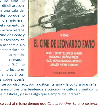
es del cine no
difícil acceder
 una sala del
 dos, porque no
omo el mío eran
el momento de
m –creo– estaba
cine de Boedo y
l asesinato de
e la academia. No
mar “crítica de
 estaba armando.
e Literatura
a en la FUC; no
 interlocutores
inematográficos.
s sobre poesía
e por otro lado, por la crítica literaria y la cultura brasileña.
 a encontrar una tendencia a concebir la cultura visual como
tes plásticas), y eso es algo que siempre me interesó.
icó casi al mismo tiempo que
Cine argentino. La otra historia
,