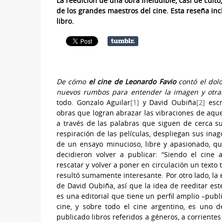
La reedición de una obra ineludible, casi de culto
de los grandes maestros del cine. Esta reseña incl
libro.
De cómo
el cine de Leonardo Favio
contó el dolo
nuevos rumbos para entender la imagen y otra
todo. Gonzalo Aguilar
[1]
y David Oubiña
[2]
escr
obras que logran abrazar las vibraciones de aque
a través de las palabras que siguen de cerca su
respiración de las películas, despliegan sus ina
de un ensayo minucioso, libre y apasionado, qu
decidieron volver a publicar: “Siendo el cine 
rescatar y volver a poner en circulación un text
resultó sumamente interesante. Por otro lado, la 
de David Oubiña, así que la idea de reeditar est
es una editorial que tiene un perfil amplio –publ
cine, y sobre todo el cine argentino, es uno
publicado libros referidos a géneros, a corriente