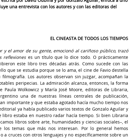
, escrita por David Oubiña y por Gonzalo Aguilar, enfoca a uno
uye una entrevista con los autores y con las editoras del
EL CINEASTA DE TODOS LOS TIEMPOS
r y el amor de su gente, emocionó al cariñoso público, trazó
s reflexiones
es un título que lo dice todo. O prácticamente
ibieron este libro tres décadas atrás. Como sucede con las
llo que se estudia porque se lo ama, el cine de Favio destella
 filmografía. Los autores observan sin juzgar, acompañan la
gotables peripecias. La admiración alcanza, entonces, la forma
e Paula Wolkowicz y María José Moore, editoras de Libraria,
argentino una de nuestras líneas centrales de publicación,
o tan importante y que estaba agotado hacía mucho tiempo nos
editorial ya había publicado varios textos de Gonzalo Aguilar y
e libro estaba en nuestro radar hacía tiempo. Si bien Libraria
icamos libros sobre arte, humanidades y ciencias sociales–, el
 de los temas que más nos interesan. Por lo general hemos
s o a cruces con otros lenguajes y no específicamente sobre un