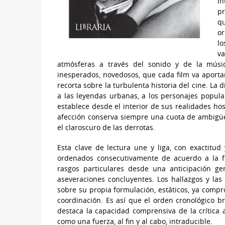
in
pr
qu
or
lo
v
atmósferas a través del sonido y de la músic
inesperados, novedosos, que cada film va aportan
recorta sobre la turbulenta historia del cine. La 
a las leyendas urbanas, a los personajes popular
establece desde el interior de sus realidades ho
afección conserva siempre una cuota de ambigüed
el claroscuro de las derrotas.
Esta clave de lectura une y liga, con exactitud 
ordenados consecutivamente de acuerdo a la f
rasgos particulares desde una anticipación ge
aseveraciones concluyentes. Los hallazgos y la
sobre su propia formulación, estáticos, ya compr
coordinación. Es así que el orden cronológico b
destaca la capacidad comprensiva de la crítica a
como una fuerza, al fin y al cabo, intraducible.