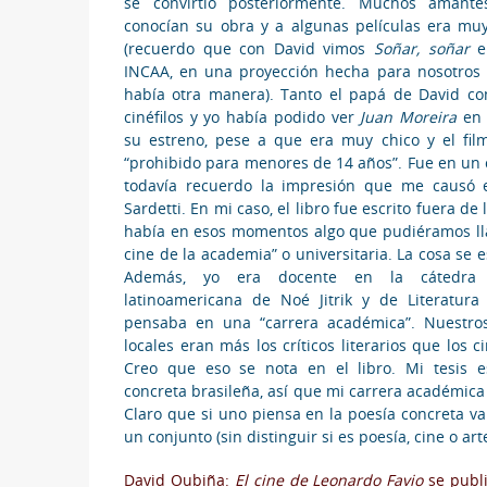
se convirtió posteriormente. Muchos amant
conocían su obra y a algunas películas era muy 
(recuerdo que con David vimos
Soñar, soñar
en
INCAA, en una proyección hecha para nosotros
había otra manera). Tanto el papá de David c
cinéfilos y yo había podido ver
Juan Moreira
en 
su estreno, pese a que era muy chico y el fil
“prohibido para menores de 14 años”. Fue en un 
todavía recuerdo la impresión que me causó e
Sardetti. En mi caso, el libro fue escrito fuera d
había en esos momentos algo que pudiéramos lla
cine de la academia” o universitaria. La cosa se
Además, yo era docente en la cátedra d
latinoamericana de Noé Jitrik y de Literatur
pensaba en una “carrera académica”. Nuestros
locales eran más los críticos literarios que los c
Creo que eso se nota en el libro. Mi tesis e
concreta brasileña, así que mi carrera académica fu
Claro que si uno piensa en la poesía concreta va
un conjunto (sin distinguir si es poesía, cine o ar
David Oubiña:
El cine de Leonardo Favio
se publ