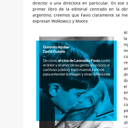
director o una directora en particular. En ese
primer libro de la editorial centrado en la ob
argentino, creemos que Favio claramente se mer
expresan Wolkowicz y Moore.
Al
la
i
m
c
re
an
di
di
el
e
h
co
p
r
di