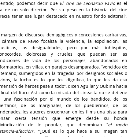
 sentido, podemos decir que
El cine de Leonardo Favio
es el
ra de un solo director. Por su peso en la historia del cine
ecía tener ese lugar destacado en nuestro fondo editorial”,
 margen de discursos demagógicos y concesiones caritativas,
 cámara de Favio focaliza la violencia, la expoliación, las
njusticias, las desigualdades; pero por más inhóspitas,
onocordes, dolorosas y crueles que puedan ser las
ondiciones de vida de los personajes, abandonados en
formatorios, en villas, en parajes desamparados, “vencidos de
temano, sumergidos en la tragedia por designios sociales o
vinos, la lucha es lo que los dignifica, lo que les da esa
mensión de héroes pese a todo”, dicen Aguilar y Oubiña hacia
 final del libro. Así como la mirada del cineasta no se detiene
n una fascinación por el mundo de los bandidos, de los
uérfanos, de los marginales, de los pueblerinos, de los
ndenados, los autores encuentran en los films una pista para
ensar cierta tensión que emerge desde su honda
eivindicación de lo popular, que denominan “
el modo
stancia-afección
”. “¿Qué es lo que hace a su imagen tan