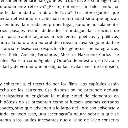
tensamente emocional?, ¿qué es lo que hace a su imagen tan
ofundamente reflexiva? ¿Existe, entonces, un hilo conductor
e le da unidad a la obra de Favio?” Los interrogantes que
ientan el estudio no vaticinan uniformidad sino que aguzan
s sentidos –la mirada, en primer lugar, aunque no solamente:
arios pasajes están dedicados a indagar la creación de
a– para captar algunos movimientos poéticos y políticos,
do a la naturaleza autoral del cineasta cuya singularidad se
distancia reflexiva con respecto a los géneros cinematográficos,
es –Polín, Aniceto, Fernández, Moreira, Nazareno, Carlos– se
stiles. Por eso, como Aguilar y Oubiña demuestran, en Favio la
ad y de verdad que atestigua las oscilaciones de la ilusión,
y coherencia, el recorrido por los films. Los capítulos están
echa de los estrenos. Esa disposición no pretende deducir
neralizadora ni englobar la multiplicidad de elementos en
s hipótesis no se presentan como si fuesen axiomas cerrados
obados, sino que advienen a lo largo del libro con solvencia y
rinda, en todo caso, una escenografía neutra sobre la que se
tenta a los latidos incesantes que el cine de Favio conserva