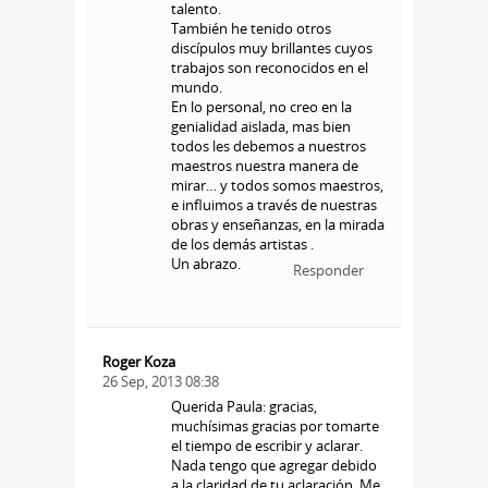
talento.
También he tenido otros
discípulos muy brillantes cuyos
trabajos son reconocidos en el
mundo.
En lo personal, no creo en la
genialidad aislada, mas bien
todos les debemos a nuestros
maestros nuestra manera de
mirar… y todos somos maestros,
e influimos a través de nuestras
obras y enseñanzas, en la mirada
de los demás artistas .
Un abrazo.
Responder
Roger Koza
26 Sep, 2013 08:38
Querida Paula: gracias,
muchísimas gracias por tomarte
el tiempo de escribir y aclarar.
Nada tengo que agregar debido
a la claridad de tu aclaración. Me