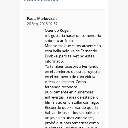
Paula Markovitch
26 Sep, 2013 02:37
Querido Roger:
me gustaría hacer un comentario
sobre tu artículo.
Mencionas que estoy ausente en
esta bella pelicula de Fernando
Eimbke, pero tal vez no estas
informado.
Yo también asesoré a Fernando
en el comienzo de este proyecto,
en el momento de concebir la
«idea» del mismo. Como
fernando reconoce
publicamente en numerosas
entrevistas, la idea de este bello
film, nació en un taller conmigo.
Recuerdo que Fernando quería
hablar de los inicios sexuales de
un joven en unas vacaciones,
probó distintas temáticas como
la homosexualidad etc… y yo le