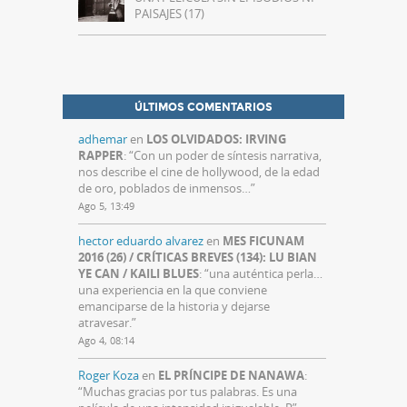
PAISAJES (17)
ÚLTIMOS COMENTARIOS
adhemar
en
LOS OLVIDADOS: IRVING
RAPPER
: “
Con un poder de síntesis narrativa,
nos describe el cine de hollywood, de la edad
de oro, poblados de inmensos…
”
Ago 5, 13:49
hector eduardo alvarez
en
MES FICUNAM
2016 (26) / CRÍTICAS BREVES (134): LU BIAN
YE CAN / KAILI BLUES
: “
una auténtica perla…
una experiencia en la que conviene
emanciparse de la historia y dejarse
atravesar.
”
Ago 4, 08:14
Roger Koza
en
EL PRÍNCIPE DE NANAWA
:
“
Muchas gracias por tus palabras. Es una