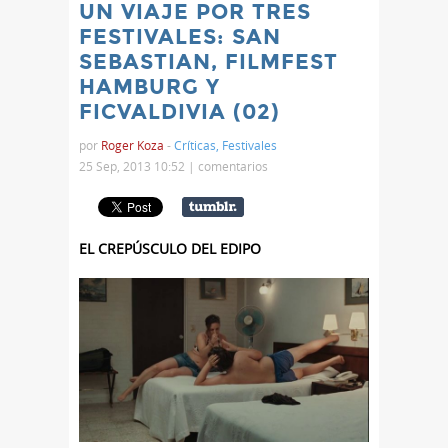
UN VIAJE POR TRES
FESTIVALES: SAN
SEBASTIAN, FILMFEST
HAMBURG Y
FICVALDIVIA (02)
por
Roger Koza
-
Críticas
,
Festivales
25 Sep, 2013 10:52 |
comentarios
EL CREPÚSCULO DEL EDIPO