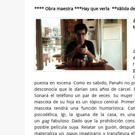
**** Obra maestra ***Hay que verla **Válida de 
E
g
c
puesta en escena. Como es sabido, Panahi no podr
desconocía que le darían seis años de cárcel. 
Sonará el teléfono un par de veces. Su mujer 
mascota de su hija es un tópico central. Primer
mascota tendrá una función humorística. Co
psicodélica, Igi, la iguana de la casa, es u
un
gag
fabuloso. Dado que la prohibición consi
posible película suya. Relatar un guión, despué
materializa un
topos
imaginario y transfigura e