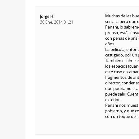
Muchas de las buen
Jorge H
sencilla pero que 
30 Ene, 2014 01:21
Panahi, lo sabremo
prensa, está cens
con penas de prisi
años.
La película, ento
castigado, por un 
También el filme e
los espacios (cuand
este caso el camar
fragmentos de ante
director, condenado
que podríamos cali
puede salir. Cuen
exterior.
Panahi nos muestra
gobierno, y que c
con un toque de ir