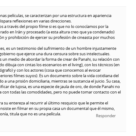
as películas, se caracterizan por una estructura en apariencia
dispara reflexiones en varias direcciones.
s a través del propio filme si es que no lo conocíamos por la
urado en Irán y procesado (a esta altura creo que ya condenado)
ón y prohibición de ejercer su profesión de cineasta por muchos
nces, es un testimonio del sufrimiento de un hombre injustamente
gobierno que ejerce una dura censura sobre sus intelectuales.
s un medio de abordar la forma de crear de Panahi, su relación con
o dibuja con cintas los escenarios en el living), con los técnicos (en
ógrafo) y con los actores (cosa que conocemos al evocar
riores filmes suyos). Es un documento sobre la vida cotidiana del
 a una prisión domiciliaria, mientras se sustancia el juicio. Su casa,
ficar de lujosa, es una especie de jaula de oro, de donde Panahi no
ta con todas las comodidades, pero no puede tomar contacto con el
 su entereza al recurrir al último resquicio que le permite el
onsiste en filmar en su propia casa un documental que él mismo,
onía, titula que no es una película.
Responder