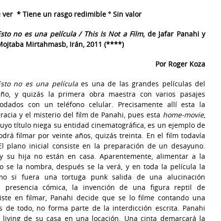
ver * Tiene un rasgo redimible ° Sin valor
sto no es una película / This Is Not a Film
, de Jafar Panahi y
Mojtaba Mirtahmasb, Irán, 2011
(****)
Por Roger Koza
Esto no es una película
es una de las grandes películas del
año, y quizás la primera obra maestra con varios pasajes
rodados con un teléfono celular. Precisamente allí esta la
racia y el misterio del film de Panahi, pues esta
home-movie
,
uyo título niega su entidad cinematográfica, es un ejemplo de
á filmar por veinte años, quizás treinta. En el film todavía
El plano inicial consiste en la preparación de un desayuno.
y su hija no están en casa. Aparentemente, alimentar a la
o se la nombra, después se la verá, y en toda la película la
mo si fuera una tortuga punk salida de una alucinación
na presencia cómica, la invención de una figura reptil de
ste en filmar, Panahi decide que se lo filme contando una
s de todo, no forma parte de la interdicción escrita. Panahi
l living de su casa en una locación. Una cinta demarcará la