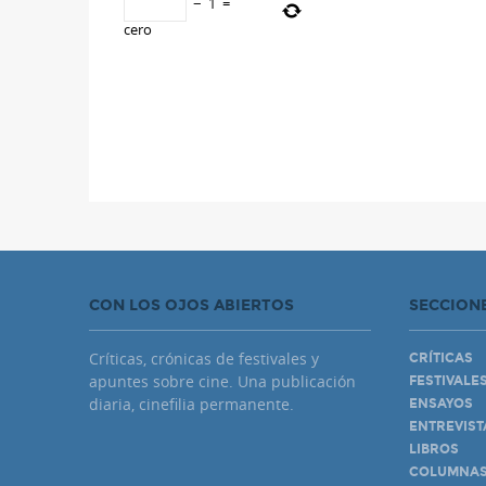
−
1
=
cero
CON LOS OJOS ABIERTOS
SECCION
Críticas, crónicas de festivales y
CRÍTICAS
apuntes sobre cine. Una publicación
FESTIVALE
diaria, cinefilia permanente.
ENSAYOS
ENTREVIST
LIBROS
COLUMNA