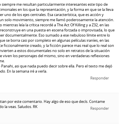
 siempre me resultan particularmente interesantes este tipo de
moniales en los que la representación, y la forma en que se la lleva
er uno de los ejes centrales. Esa característica, que es acción y
 un solo movimiento, siempre me llamó poderosamente la atención.
mientras leía la crítica recordé a The Act Of Killing y a Z32, en las
 reconstruye en una puesta en escena forzada o improvisada, lo que
er documentalmente. Eso sumado a ese nebuloso límite entre lo
, que se borra casi por completo en algunas películas iraníes, en las
ce ficcionalmente creado, y la ficción parece mas real que lo real son
vierten a estos documentales no solo en retratos de la situación
que viven los personajes del mismo, sino en verdaderas reflexiones
ne.
de Panahi, asi que nada puedo decir sobre ella. Pero el texto me dejó
do. En la semana iré a verla.
Responder
stian por este comentario. Hay algo de eso que decís. Contame
o la veas. Saludos. RK
Responder