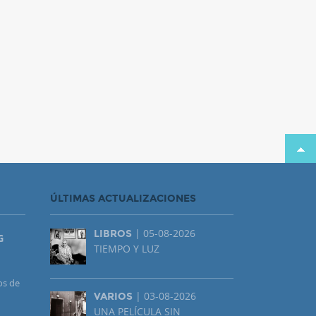
ÚLTIMAS ACTUALIZACIONES
| 05-08-2026
LIBROS
G
TIEMPO Y LUZ
os de
| 03-08-2026
VARIOS
UNA PELÍCULA SIN