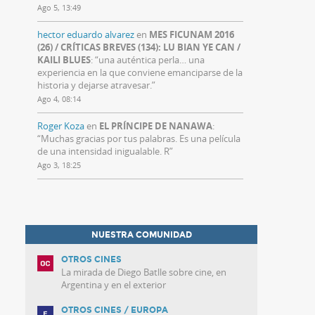
Ago 5, 13:49
hector eduardo alvarez
en
MES FICUNAM 2016
(26) / CRÍTICAS BREVES (134): LU BIAN YE CAN /
KAILI BLUES
: “
una auténtica perla… una
experiencia en la que conviene emanciparse de la
historia y dejarse atravesar.
”
Ago 4, 08:14
Roger Koza
en
EL PRÍNCIPE DE NANAWA
:
“
Muchas gracias por tus palabras. Es una película
de una intensidad inigualable. R
”
Ago 3, 18:25
NUESTRA COMUNIDAD
OTROS CINES
La mirada de Diego Batlle sobre cine, en
Argentina y en el exterior
OTROS CINES / EUROPA