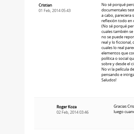
No sé porqué pero
Cristian
documentales testi
01 Feb, 2014 05:43
a cabo, pareciera s
reflexión todo en
(No sé porqué pero 
cuales también se
no se puede repon
real y lo ficcional
cuales lo real pare
elementos que con
política o social 
sobre y desde el ci
No vi la película 
pensando e intriga
Saludos!
Gracias Cri
Roger Koza
luego cuand
02 Feb, 2014 03:46