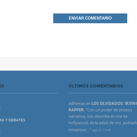
ES
ÚLTIMOS COMENTARIOS
adhemar
en
LOS OLVIDADOS: IRVIN
S
RAPPER
: “
Con un poder de síntesis
narrativa, nos describe el cine de
AS Y DEBATES
hollywood, de la edad de oro, poblad
inmensos…
”
Ago 5, 13:49
S