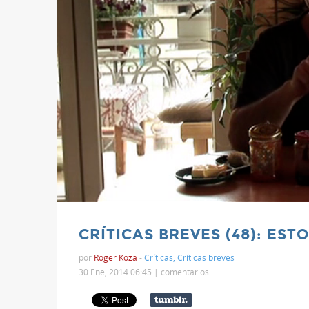
CRÍTICAS BREVES (48): EST
por
Roger Koza
-
Críticas
,
Críticas breves
30 Ene, 2014 06:45 |
comentarios