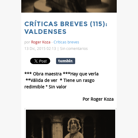
CRÍTICAS BREVES (115):
VALDENSES
por
Roger Koza
-
Críticas breves
13 Dic, 2015 02:13 |
Sin comentarios
*** Obra maestra ***Hay que verla
**Válida de ver * Tiene un rasgo
redimible ° Sin valor
Por Roger Koza