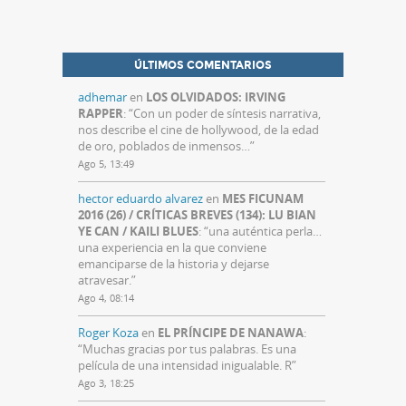
ÚLTIMOS COMENTARIOS
adhemar
en
LOS OLVIDADOS: IRVING
RAPPER
: “
Con un poder de síntesis narrativa,
nos describe el cine de hollywood, de la edad
de oro, poblados de inmensos…
”
Ago 5, 13:49
hector eduardo alvarez
en
MES FICUNAM
2016 (26) / CRÍTICAS BREVES (134): LU BIAN
YE CAN / KAILI BLUES
: “
una auténtica perla…
una experiencia en la que conviene
emanciparse de la historia y dejarse
atravesar.
”
Ago 4, 08:14
Roger Koza
en
EL PRÍNCIPE DE NANAWA
:
“
Muchas gracias por tus palabras. Es una
película de una intensidad inigualable. R
”
Ago 3, 18:25