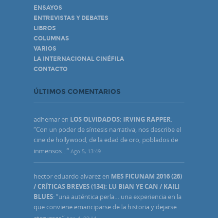
ENSAYOS
ENTREVISTAS Y DEBATES
LIBROS
COLUMNAS
VARIOS
LA INTERNACIONAL CINÉFILA
CONTACTO
ÚLTIMOS COMENTARIOS
adhemar
en
LOS OLVIDADOS: IRVING RAPPER
:
“
Con un poder de síntesis narrativa, nos describe el
cine de hollywood, de la edad de oro, poblados de
inmensos…
”
Ago 5, 13:49
hector eduardo alvarez
en
MES FICUNAM 2016 (26)
/ CRÍTICAS BREVES (134): LU BIAN YE CAN / KAILI
BLUES
: “
una auténtica perla… una experiencia en la
que conviene emanciparse de la historia y dejarse
atravesar.
”