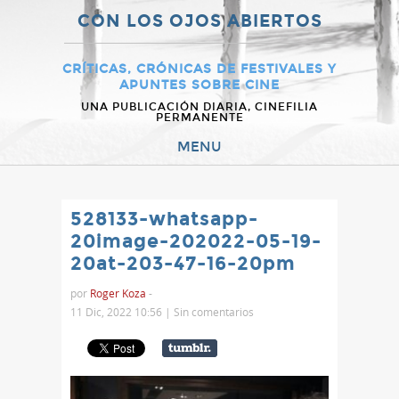
CON LOS OJOS ABIERTOS
CRÍTICAS, CRÓNICAS DE FESTIVALES Y
APUNTES SOBRE CINE
UNA PUBLICACIÓN DIARIA, CINEFILIA
PERMANENTE
MENU
528133-whatsapp-
20image-202022-05-19-
20at-203-47-16-20pm
por
Roger Koza
-
11 Dic, 2022 10:56 |
Sin comentarios