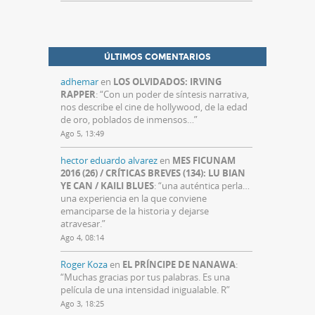
ÚLTIMOS COMENTARIOS
adhemar
en
LOS OLVIDADOS: IRVING
RAPPER
: “
Con un poder de síntesis narrativa,
nos describe el cine de hollywood, de la edad
de oro, poblados de inmensos…
”
Ago 5, 13:49
hector eduardo alvarez
en
MES FICUNAM
2016 (26) / CRÍTICAS BREVES (134): LU BIAN
YE CAN / KAILI BLUES
: “
una auténtica perla…
una experiencia en la que conviene
emanciparse de la historia y dejarse
atravesar.
”
Ago 4, 08:14
Roger Koza
en
EL PRÍNCIPE DE NANAWA
:
“
Muchas gracias por tus palabras. Es una
película de una intensidad inigualable. R
”
Ago 3, 18:25