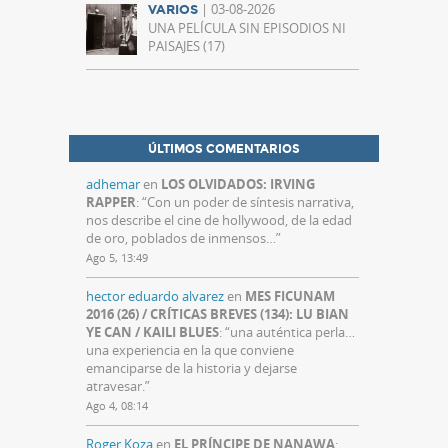
| 03-08-2026
VARIOS
UNA PELÍCULA SIN EPISODIOS NI
PAISAJES (17)
ÚLTIMOS COMENTARIOS
adhemar
en
LOS OLVIDADOS: IRVING
RAPPER
: “
Con un poder de síntesis narrativa,
nos describe el cine de hollywood, de la edad
de oro, poblados de inmensos…
”
Ago 5, 13:49
hector eduardo alvarez
en
MES FICUNAM
2016 (26) / CRÍTICAS BREVES (134): LU BIAN
YE CAN / KAILI BLUES
: “
una auténtica perla…
una experiencia en la que conviene
emanciparse de la historia y dejarse
atravesar.
”
Ago 4, 08:14
Roger Koza
en
EL PRÍNCIPE DE NANAWA
: