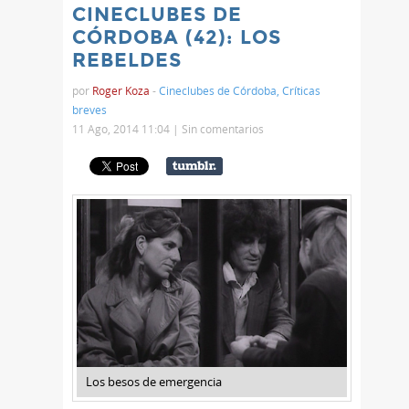
CINECLUBES DE
CÓRDOBA (42): LOS
REBELDES
por
Roger Koza
-
Cineclubes de Córdoba
,
Críticas
breves
11 Ago, 2014 11:04 |
Sin comentarios
Los besos de emergencia