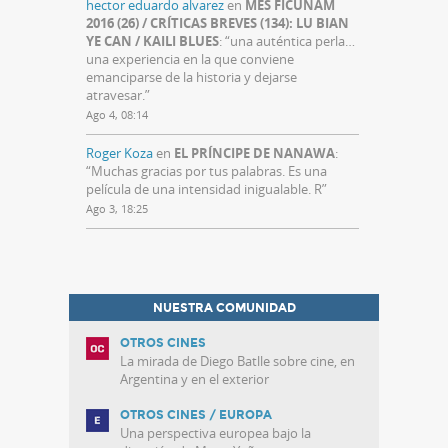
hector eduardo alvarez
en
MES FICUNAM
2016 (26) / CRÍTICAS BREVES (134): LU BIAN
YE CAN / KAILI BLUES
: “
una auténtica perla…
una experiencia en la que conviene
emanciparse de la historia y dejarse
atravesar.
”
Ago 4, 08:14
Roger Koza
en
EL PRÍNCIPE DE NANAWA
:
“
Muchas gracias por tus palabras. Es una
película de una intensidad inigualable. R
”
Ago 3, 18:25
NUESTRA COMUNIDAD
OTROS CINES
La mirada de Diego Batlle sobre cine, en
Argentina y en el exterior
OTROS CINES / EUROPA
Una perspectiva europea bajo la