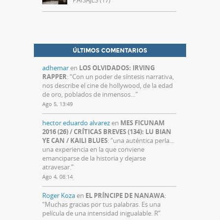
ÚLTIMOS COMENTARIOS
adhemar
en
LOS OLVIDADOS: IRVING
RAPPER
: “
Con un poder de síntesis narrativa,
nos describe el cine de hollywood, de la edad
de oro, poblados de inmensos…
”
Ago 5, 13:49
hector eduardo alvarez
en
MES FICUNAM
2016 (26) / CRÍTICAS BREVES (134): LU BIAN
YE CAN / KAILI BLUES
: “
una auténtica perla…
una experiencia en la que conviene
emanciparse de la historia y dejarse
atravesar.
”
Ago 4, 08:14
Roger Koza
en
EL PRÍNCIPE DE NANAWA
:
“
Muchas gracias por tus palabras. Es una
película de una intensidad inigualable. R
”