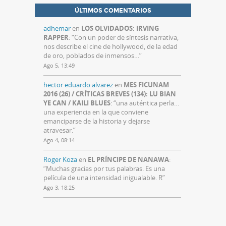
ÚLTIMOS COMENTARIOS
adhemar
en
LOS OLVIDADOS: IRVING
RAPPER
: “
Con un poder de síntesis narrativa,
nos describe el cine de hollywood, de la edad
de oro, poblados de inmensos…
”
Ago 5, 13:49
hector eduardo alvarez
en
MES FICUNAM
2016 (26) / CRÍTICAS BREVES (134): LU BIAN
YE CAN / KAILI BLUES
: “
una auténtica perla…
una experiencia en la que conviene
emanciparse de la historia y dejarse
atravesar.
”
Ago 4, 08:14
Roger Koza
en
EL PRÍNCIPE DE NANAWA
:
“
Muchas gracias por tus palabras. Es una
película de una intensidad inigualable. R
”
Ago 3, 18:25