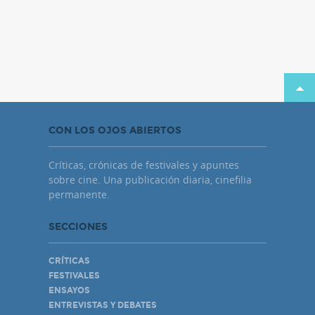
CON LOS OJOS ABIERTOS
Críticas, crónicas de festivales y apuntes
sobre cine. Una publicación diaria, cinefilia
permanente.
SECCIONES
CRÍTICAS
FESTIVALES
ENSAYOS
ENTREVISTAS Y DEBATES