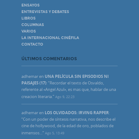
ENSAYOS
ENTREVISTAS Y DEBATES
LIBROS
COLUMNAS
VARIOS
LA INTERNACIONAL CINÉFILA
CONTACTO
ÚLTIMOS COMENTARIOS
adhemar
en
UNA PELÍCULA SIN EPISODIOS NI
PAISAJES (17)
: “
Recordar el texto de Osvaldo,
referente al «Angel Azul», es mas que, hablar de una
creacion literaria.
”
Ago 9, 22:23
adhemar
en
LOS OLVIDADOS: IRVING RAPPER
:
“
Con un poder de síntesis narrativa, nos describe el
cine de hollywood, de la edad de oro, poblados de
inmensos…
”
Ago 5, 13:49