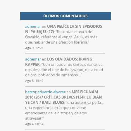
ÚLTIMOS COMENTARIOS
adhemar
en
UNA PELÍCULA SIN EPISODIOS
NI PAISAJES (17)
: “
Recordar el texto de
Osvaldo, referente al «Angel Azul», es mas
que, hablar de una creacion literaria.
”
Ago 9, 22:23
adhemar
en
LOS OLVIDADOS: IRVING
RAPPER
: “
Con un poder de síntesis narrativa,
nos describe el cine de hollywood, de la edad
de oro, poblados de inmensos…
”
Ago 5, 13:49
hector eduardo alvarez
en
MES FICUNAM
2016 (26) / CRÍTICAS BREVES (134): LU BIAN
YE CAN / KAILI BLUES
: “
una auténtica perla…
una experiencia en la que conviene
emanciparse de la historia y dejarse
atravesar.
”
Ago 4, 08:14