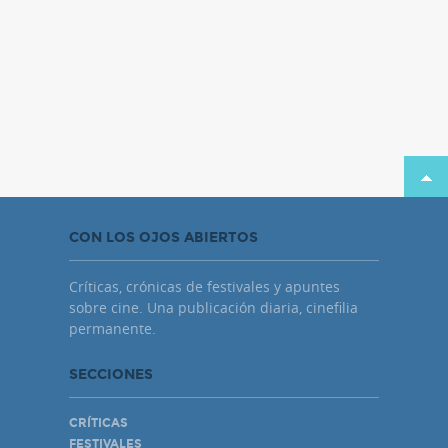
CON LOS OJOS ABIERTOS
Críticas, crónicas de festivales y apuntes
sobre cine. Una publicación diaria, cinefilia
permanente.
SECCIONES
CRÍTICAS
FESTIVALES