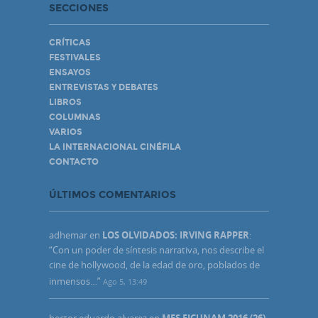
SECCIONES
CRÍTICAS
FESTIVALES
ENSAYOS
ENTREVISTAS Y DEBATES
LIBROS
COLUMNAS
VARIOS
LA INTERNACIONAL CINÉFILA
CONTACTO
ÚLTIMOS COMENTARIOS
adhemar
en
LOS OLVIDADOS: IRVING RAPPER
:
“
Con un poder de síntesis narrativa, nos describe el
cine de hollywood, de la edad de oro, poblados de
inmensos…
”
Ago 5, 13:49
hector eduardo alvarez
en
MES FICUNAM 2016 (26)