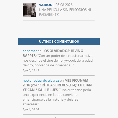
| 03-08-2026
VARIOS
UNA PELÍCULA SIN EPISODIOS NI
PAISAJES (17)
ÚLTIMOS COMENTARIOS
adhemar
en
LOS OLVIDADOS: IRVING
RAPPER
: “
Con un poder de síntesis narrativa,
nos describe el cine de hollywood, de la edad
de oro, poblados de inmensos…
”
Ago 5, 13:49
hector eduardo alvarez
en
MES FICUNAM
2016 (26) / CRÍTICAS BREVES (134): LU BIAN
YE CAN / KAILI BLUES
: “
una auténtica perla…
una experiencia en la que conviene
emanciparse de la historia y dejarse
atravesar.
”
Ago 4, 08:14