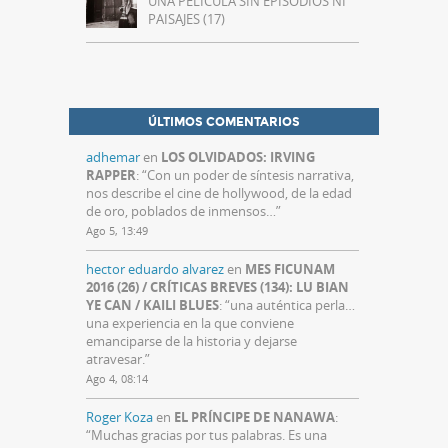
UNA PELÍCULA SIN EPISODIOS NI
PAISAJES (17)
ÚLTIMOS COMENTARIOS
adhemar
en
LOS OLVIDADOS: IRVING
RAPPER
: “
Con un poder de síntesis narrativa,
nos describe el cine de hollywood, de la edad
de oro, poblados de inmensos…
”
Ago 5, 13:49
hector eduardo alvarez
en
MES FICUNAM
2016 (26) / CRÍTICAS BREVES (134): LU BIAN
YE CAN / KAILI BLUES
: “
una auténtica perla…
una experiencia en la que conviene
emanciparse de la historia y dejarse
atravesar.
”
Ago 4, 08:14
Roger Koza
en
EL PRÍNCIPE DE NANAWA
:
“
Muchas gracias por tus palabras. Es una