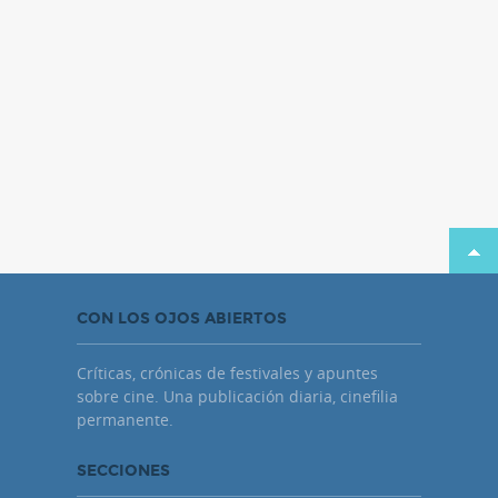
CON LOS OJOS ABIERTOS
Críticas, crónicas de festivales y apuntes
sobre cine. Una publicación diaria, cinefilia
permanente.
SECCIONES