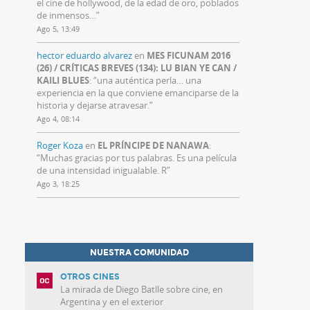
el cine de hollywood, de la edad de oro, poblados
de inmensos…
”
Ago 5, 13:49
hector eduardo alvarez
en
MES FICUNAM 2016
(26) / CRÍTICAS BREVES (134): LU BIAN YE CAN /
KAILI BLUES
: “
una auténtica perla… una
experiencia en la que conviene emanciparse de la
historia y dejarse atravesar.
”
Ago 4, 08:14
Roger Koza
en
EL PRÍNCIPE DE NANAWA
:
“
Muchas gracias por tus palabras. Es una película
de una intensidad inigualable. R
”
Ago 3, 18:25
NUESTRA COMUNIDAD
OTROS CINES
La mirada de Diego Batlle sobre cine, en
Argentina y en el exterior