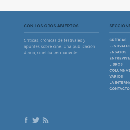
CON LOS OJOS ABIERTOS
SECCION
Críticas, crónicas de festivales y
CRÍTICAS
apuntes sobre cine. Una publicación
FESTIVALE
diaria, cinefilia permanente.
ENSAYOS
ENTREVIST
LIBROS
COLUMNA
VARIOS
LA INTERN
CONTACTO