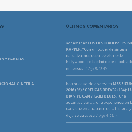
ES
ÚLTIMOS COMENTARIOS
adhemar
en
LOS OLVIDADOS: IRVIN
S
RAPPER
: “
Con un poder de síntesis
narrativa, nos describe el cine de
AS Y DEBATES
hollywood, de la edad de oro, poblad
inmensos…
”
Ago 5, 13:49
S
hector eduardo alvarez
en
MES FIC
ACIONAL CINÉFILA
2016 (26) / CRÍTICAS BREVES (134): L
BIAN YE CAN / KAILI BLUES
: “
una
auténtica perla… una experiencia en l
conviene emanciparse de la historia y
dejarse atravesar.
”
Ago 4, 08:14