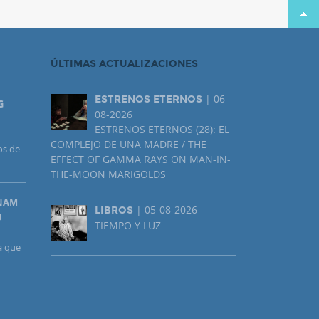
ÚLTIMAS ACTUALIZACIONES
| 06-
ESTRENOS ETERNOS
G
08-2026
ESTRENOS ETERNOS (28): EL
COMPLEJO DE UNA MADRE / THE
os de
EFFECT OF GAMMA RAYS ON MAN-IN-
THE-MOON MARIGOLDS
UNAM
| 05-08-2026
LIBROS
U
TIEMPO Y LUZ
a que