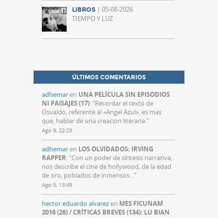
| 05-08-2026
LIBROS
TIEMPO Y LUZ
ÚLTIMOS COMENTARIOS
adhemar
en
UNA PELÍCULA SIN EPISODIOS
NI PAISAJES (17)
: “
Recordar el texto de
Osvaldo, referente al «Angel Azul», es mas
que, hablar de una creacion literaria.
”
Ago 9, 22:23
adhemar
en
LOS OLVIDADOS: IRVING
RAPPER
: “
Con un poder de síntesis narrativa,
nos describe el cine de hollywood, de la edad
de oro, poblados de inmensos…
”
Ago 5, 13:49
hector eduardo alvarez
en
MES FICUNAM
2016 (26) / CRÍTICAS BREVES (134): LU BIAN