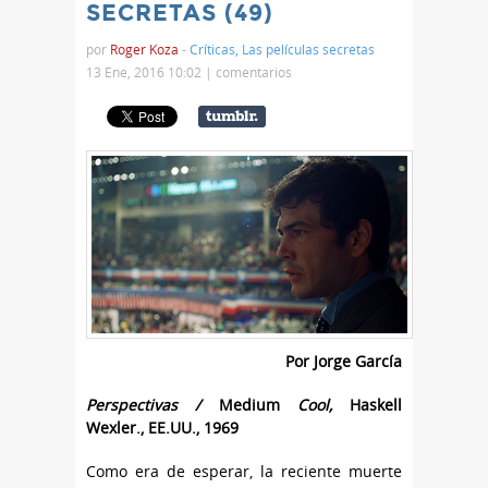
SECRETAS (49)
por
Roger Koza
-
Críticas
,
Las películas secretas
13 Ene, 2016 10:02 |
comentarios
Por Jorge García
Perspectivas /
Medium
Cool,
Haskell
Wexler., EE.UU., 1969
Como era de esperar, la reciente muerte