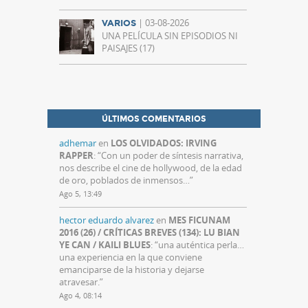
| 03-08-2026
VARIOS
UNA PELÍCULA SIN EPISODIOS NI
PAISAJES (17)
ÚLTIMOS COMENTARIOS
adhemar
en
LOS OLVIDADOS: IRVING
RAPPER
: “
Con un poder de síntesis narrativa,
nos describe el cine de hollywood, de la edad
de oro, poblados de inmensos…
”
Ago 5, 13:49
hector eduardo alvarez
en
MES FICUNAM
2016 (26) / CRÍTICAS BREVES (134): LU BIAN
YE CAN / KAILI BLUES
: “
una auténtica perla…
una experiencia en la que conviene
emanciparse de la historia y dejarse
atravesar.
”
Ago 4, 08:14