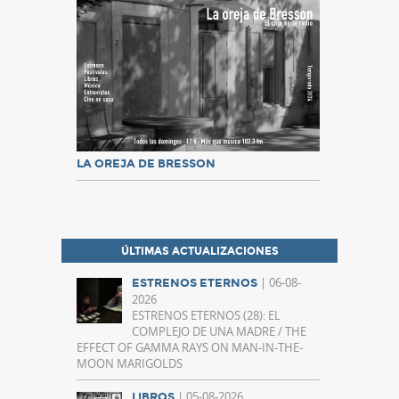
LA OREJA DE BRESSON
ÚLTIMAS ACTUALIZACIONES
| 06-08-
ESTRENOS ETERNOS
2026
ESTRENOS ETERNOS (28): EL
COMPLEJO DE UNA MADRE / THE
EFFECT OF GAMMA RAYS ON MAN-IN-THE-
MOON MARIGOLDS
| 05-08-2026
LIBROS