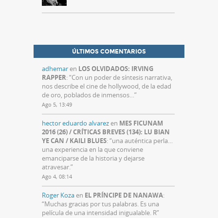
ÚLTIMOS COMENTARIOS
adhemar
en
LOS OLVIDADOS: IRVING
RAPPER
: “
Con un poder de síntesis narrativa,
nos describe el cine de hollywood, de la edad
de oro, poblados de inmensos…
”
Ago 5, 13:49
hector eduardo alvarez
en
MES FICUNAM
2016 (26) / CRÍTICAS BREVES (134): LU BIAN
YE CAN / KAILI BLUES
: “
una auténtica perla…
una experiencia en la que conviene
emanciparse de la historia y dejarse
atravesar.
”
Ago 4, 08:14
Roger Koza
en
EL PRÍNCIPE DE NANAWA
:
“
Muchas gracias por tus palabras. Es una
película de una intensidad inigualable. R
”