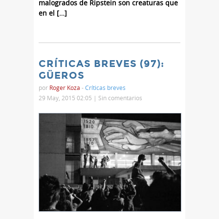
malogrados de Ripstein son creaturas que
en el […]
CRÍTICAS BREVES (97):
GÜEROS
por
Roger Koza
-
Críticas breves
29 May, 2015 02:05 |
Sin comentarios