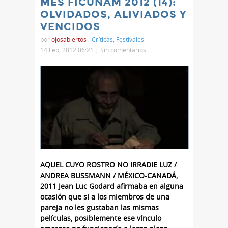
MES FICUNAM 2012 (14):
OLVIDADOS, ALIVIADOS Y
VENCIDOS
por
ojosabiertos
-
Críticas
,
Festivales
14 Feb, 2012 06:21 |
Sin comentarios
AQUEL CUYO ROSTRO NO IRRADIE LUZ /
ANDREA BUSSMANN / MÉXICO-CANADÁ,
2011 Jean Luc Godard afirmaba en alguna
ocasión que si a los miembros de una
pareja no les gustaban las mismas
películas, posiblemente ese vínculo