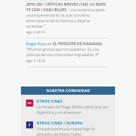
2016 (26) / CRÍTICAS BREVES (134): LU BIAN
YE CAN / KAILI BLUES
: “
una auténtica perla…
una experiencia en la que conviene
emanciparse de la historia y dejarse
atravesar.
”
Ago 4, 08:14
Roger Koza
en
EL PRÍNCIPE DE NANAWA
:
“
Muchas gracias por tus palabras. Es una
película de una intensidad inigualable. R
”
Ago 3, 18:25
NUESTRA COMUNIDAD
OTROS CINES
La mirada de Diego Batlle sobre cine, en
Argentina y en el exterior
OTROS CINES / EUROPA
Una perspectiva europea bajo la
dirección de Manu Yañez