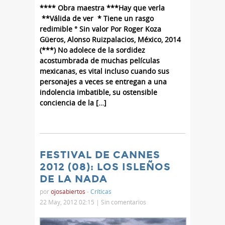
**** Obra maestra ***Hay que verla
**Válida de ver * Tiene un rasgo
redimible ° Sin valor Por Roger Koza
Güeros, Alonso Ruizpalacios, México, 2014
(***) No adolece de la sordidez
acostumbrada de muchas películas
mexicanas, es vital incluso cuando sus
personajes a veces se entregan a una
indolencia imbatible, su ostensible
conciencia de la […]
FESTIVAL DE CANNES
2012 (08): LOS ISLEÑOS
DE LA NADA
por
ojosabiertos
-
Críticas
22 May, 2012 02:15 |
Sin comentarios