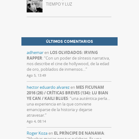
TIEMPO Y LUZ
ÚLTIMOS COMENTARIOS
adhemar
en
LOS OLVIDADOS: IRVING
RAPPER
: “
Con un poder de síntesis narrativa,
nos describe el cine de hollywood, de la edad
de oro, poblados de inmensos…
”
Ago 5, 13:49
hector eduardo alvarez
en
MES FICUNAM
2016 (26) / CRÍTICAS BREVES (134): LU BIAN
YE CAN / KAILI BLUES
: “
una auténtica perla…
una experiencia en la que conviene
emanciparse de la historia y dejarse
atravesar.
”
Ago 4, 08:14
Roger Koza
en
EL PRÍNCIPE DE NANAWA
:
“
Muchas gracias por tus palabras. Es una