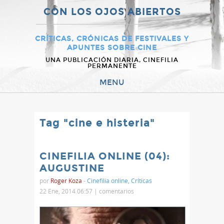
CON LOS OJOS ABIERTOS
CRÍTICAS, CRÓNICAS DE FESTIVALES Y
APUNTES SOBRE CINE
UNA PUBLICACIÓN DIARIA, CINEFILIA
PERMANENTE
MENU
Tag "cine e histeria"
CINEFILIA ONLINE (04):
AUGUSTINE
por
Roger Koza
-
Cinefilia online
,
Críticas
22 Ene, 2014 06:57 |
comentarios