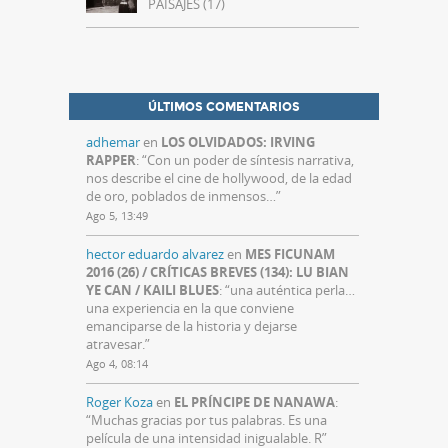
PAISAJES (17)
ÚLTIMOS COMENTARIOS
adhemar
en
LOS OLVIDADOS: IRVING
RAPPER
: “
Con un poder de síntesis narrativa,
nos describe el cine de hollywood, de la edad
de oro, poblados de inmensos…
”
Ago 5, 13:49
hector eduardo alvarez
en
MES FICUNAM
2016 (26) / CRÍTICAS BREVES (134): LU BIAN
YE CAN / KAILI BLUES
: “
una auténtica perla…
una experiencia en la que conviene
emanciparse de la historia y dejarse
atravesar.
”
Ago 4, 08:14
Roger Koza
en
EL PRÍNCIPE DE NANAWA
:
“
Muchas gracias por tus palabras. Es una
película de una intensidad inigualable. R
”