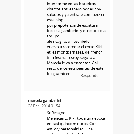
internarme en las histericas
charcotians, espero poder hoy.
saludos y ya entrare con fuerz en
esta blog
por prepotencia de escritura.
besos a gamberini y el resto de la
troupe.
ale ricagno, un escribido
vuelvo a recomdar el corto Kiki
et les montparnases, del french
film festival. estoy seguro a
Marcela le va a encantar. Y al
resto de los escribientes de este
blog tambien.
Responder
marcela gamberini
28 Ene, 2014 01:54
Sr Ricagno:
Me encanto Kiki, toda una época
en casi quince minutos. Con
estilo y personalidad. Una