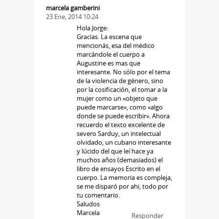
marcela gamberini
23 Ene, 2014 10:24
Hola Jorge:
Gracias. La escena que
mencionás, esa del médico
marcándole el cuerpo a
Augustine es mas que
interesante. No sólo por el tema
de la violencia de género, sino
por la cosificación, el tomar a la
mujer como un «objeto que
puede marcarse», como «algo
donde se puede escribir». Ahora
recuerdo el texto excelente de
severo Sarduy, un intelectual
olvidado, un cubano interesante
y lúcido del que leí hace ya
muchos años (demasiados) el
libro de ensayos Escrito en el
cuerpo. La memoria es compleja,
se me disparó por ahi, todo por
tu comentario.
Saludos
Marcela
Responder