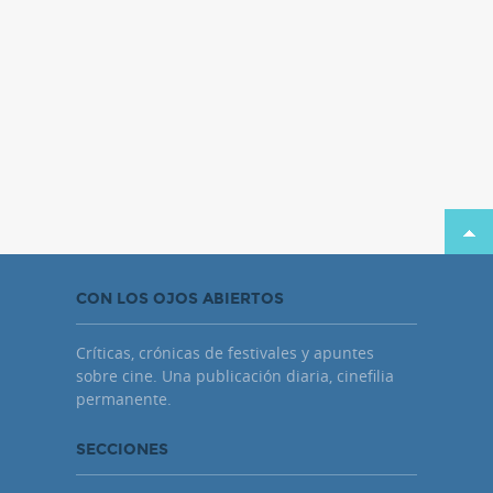
CON LOS OJOS ABIERTOS
Críticas, crónicas de festivales y apuntes
sobre cine. Una publicación diaria, cinefilia
permanente.
SECCIONES