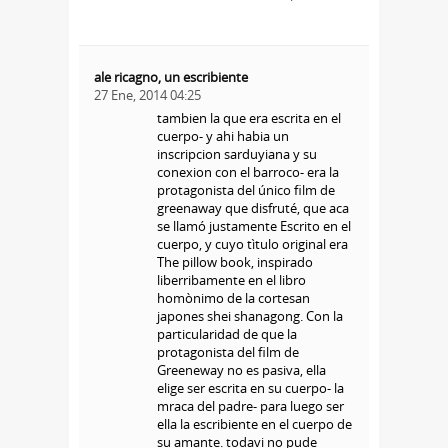
ale ricagno, un escribiente
27 Ene, 2014 04:25
tambien la que era escrita en el
cuerpo- y ahi habia un
inscripcion sarduyiana y su
conexion con el barroco- era la
protagonista del único film de
greenaway que disfruté, que aca
se llamó justamente Escrito en el
cuerpo, y cuyo tìtulo original era
The pillow book, inspirado
liberribamente en el libro
homònimo de la cortesan
japones shei shanagong. Con la
particularidad de que la
protagonista del film de
Greeneway no es pasiva, ella
elige ser escrita en su cuerpo- la
mraca del padre- para luego ser
ella la escribiente en el cuerpo de
su amante. todavi no pude