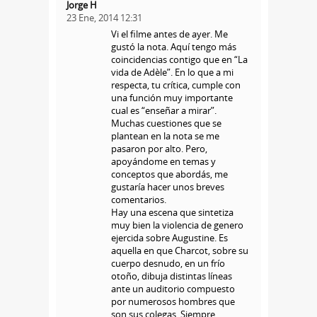
Jorge H
23 Ene, 2014 12:31
Vi el filme antes de ayer. Me
gustó la nota. Aquí tengo más
coincidencias contigo que en “La
vida de Adèle”. En lo que a mi
respecta, tu crítica, cumple con
una función muy importante
cual es “enseñar a mirar”.
Muchas cuestiones que se
plantean en la nota se me
pasaron por alto. Pero,
apoyándome en temas y
conceptos que abordás, me
gustaría hacer unos breves
comentarios.
Hay una escena que sintetiza
muy bien la violencia de genero
ejercida sobre Augustine. Es
aquella en que Charcot, sobre su
cuerpo desnudo, en un frío
otoño, dibuja distintas líneas
ante un auditorio compuesto
por numerosos hombres que
son sus colegas. Siempre